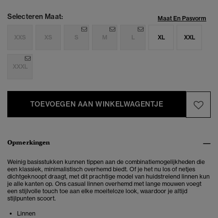
Selecteren Maat:
Maat En Pasvorm
XXS
XS
S
M
L
XL
XXL
XXXL
TOEVOEGEN AAN WINKELWAGENTJE
Opmerkingen
Weinig basisstukken kunnen tippen aan de combinatiemogelijkheden die
een klassiek, minimalistisch overhemd biedt. Of je het nu los of netjes
dichtgeknoopt draagt, met dit prachtige model van huidstrelend linnen kun
je alle kanten op. Ons casual linnen overhemd met lange mouwen voegt
een stijlvolle touch toe aan elke moeiteloze look, waardoor je altijd
stijlpunten scoort.
Linnen