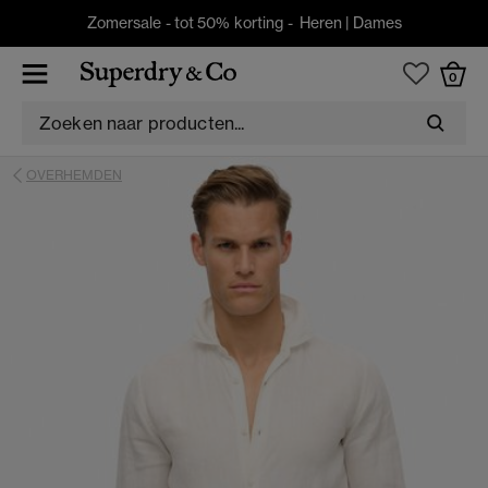
Zomersale - tot 50% korting -
Heren
|
Dames
0
OVERHEMDEN