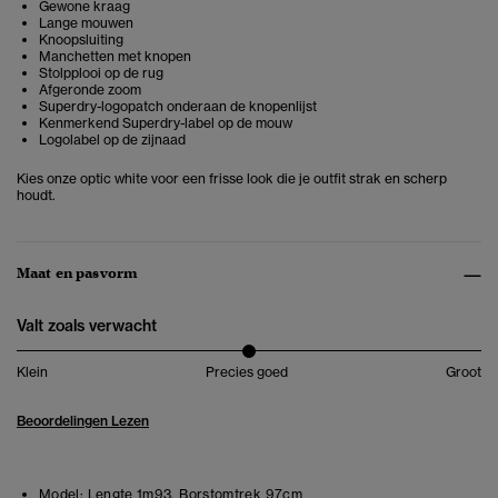
Gewone kraag
Lange mouwen
Knoopsluiting
Manchetten met knopen
Stolpplooi op de rug
Afgeronde zoom
Superdry-logopatch onderaan de knopenlijst
Kenmerkend Superdry-label op de mouw
Logolabel op de zijnaad
Kies onze optic white voor een frisse look die je outfit strak en scherp
houdt.
Maat en pasvorm
Valt zoals verwacht
Klein
Precies goed
Groot
Beoordelingen Lezen
Model:
Lengte 1m93. Borstomtrek 97cm