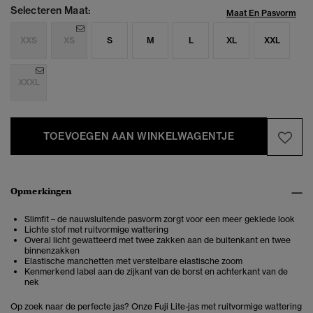
Selecteren Maat:
Maat En Pasvorm
XXS
XS
S
M
L
XL
XXL
XXXL
TOEVOEGEN AAN WINKELWAGENTJE
Opmerkingen
Slimfit – de nauwsluitende pasvorm zorgt voor een meer geklede look
Lichte stof met ruitvormige wattering
Overal licht gewatteerd met twee zakken aan de buitenkant en twee
binnenzakken
Elastische manchetten met verstelbare elastische zoom
Kenmerkend label aan de zijkant van de borst en achterkant van de
nek
Op zoek naar de perfecte jas? Onze Fuji Lite-jas met ruitvormige wattering