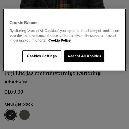
Cookie Banner
By clicking “Accept All Cookies”, you agree to the storing of cookies on
your device to enhance site navigation, analyze site usage, and assist
in our marketing efforts.
Cookie Policy
1
2
3
4
5
6
7
Cookies Settings
Accept All Cookies
Fuji Lite jas met ruitvormige wattering
(16)
€109,99
Kleur:
jet black
geselecteerd