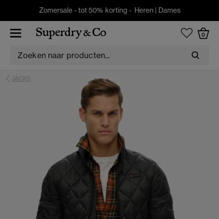
Zomersale - tot 50% korting -
Heren
|
Dames
0
JACKS