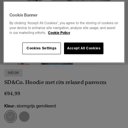
Cookie Banner
By clicking “Accept All Cookies”, you agree to the storing of cookies on
your device to enhance site navigation, analyze site usage, and assist
in our marketing efforts.
Cookie Policy
1
2
3
4
5
6
7
Cookies Settings
Accept All Cookies
NIEUW
SD&Co. Hoodie met rits relaxed pasvorm
€94,99
Kleur:
stormgrijs gemêleerd
geselecteerd