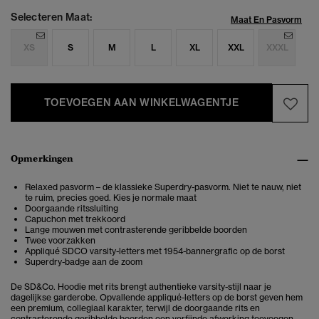
Selecteren Maat:
Maat En Pasvorm
XS
S
M
L
XL
XXL
XXXL
TOEVOEGEN AAN WINKELWAGENTJE
Opmerkingen
Relaxed pasvorm – de klassieke Superdry-pasvorm. Niet te nauw, niet
te ruim, precies goed. Kies je normale maat
Doorgaande ritssluiting
Capuchon met trekkoord
Lange mouwen met contrasterende geribbelde boorden
Twee voorzakken
Appliqué SDCO varsity-letters met 1954-bannergrafic op de borst
Superdry-badge aan de zoom
De SD&Co. Hoodie met rits brengt authentieke varsity-stijl naar je
dagelijkse garderobe. Opvallende appliqué-letters op de borst geven hem
een premium, collegiaal karakter, terwijl de doorgaande rits en
contrasterende geribbelde boorden een verfijnde afwerking toevoegen.