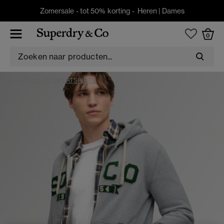
Zomersale - tot 50% korting -
Heren
|
Dames
0
HOODIES EN SWEATSHIRTS