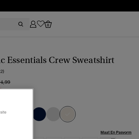
0
ic Essentials Crew Sweatshirt
(2)
ijs verlaagd van
naar
74,99
%
 bone off white
geselecteerd
site
Maat:
Maat En Pasvorm