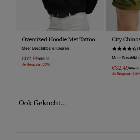
Oversized Hoodie Met Tattoo
City Chino
Meer Beschikbare Kleuren
(
€62,99
Meer Beschikba
Prijs Verlaagd Van
Naar
€89,99
Je Bespaart 30%
€32,49
Prijs V
€64,99
Je Bespaart 50
Ook Gekocht...