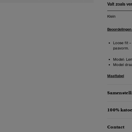
Valt zoals v
Klein
Beoordelingen
Loose fit 
pasvorm.
Model:
Len
Model draa
Maattabel
Samenstell
100% katoe
Contact