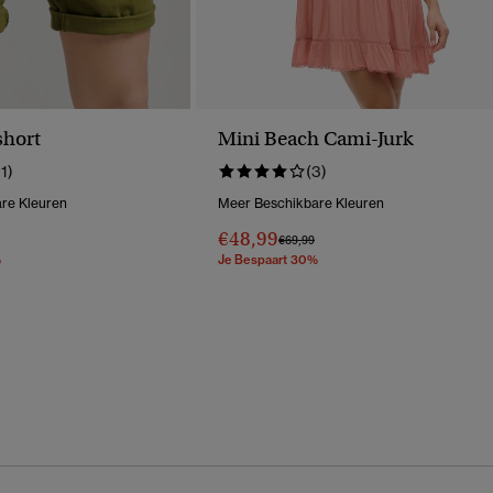
short
Mini Beach Cami-Jurk
11)
(3)
re Kleuren
Meer Beschikbare Kleuren
€48,99
erlaagd Van
Naar
Prijs Verlaagd Van
Naar
€69,99
%
Je Bespaart 30%