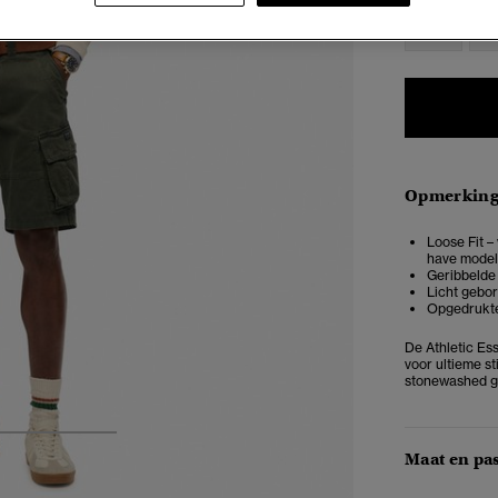
XXS
X
Opmerkin
Loose Fit –
have model
Geribbelde
Licht gebor
Opgedrukte
De Athletic Es
voor ultieme s
stonewashed gev
3
4
5
Maat en pa