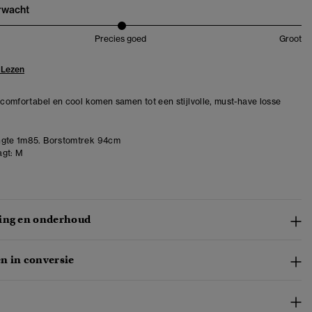
erwacht
Precies goed
Groot
 Lezen
– comfortabel en cool komen samen tot een stijlvolle, must-have losse
gte 1m85. Borstomtrek 94cm
gt:
M
ing en onderhoud
n in conversie