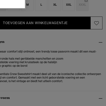
S
S
M
L
XL
XXL
XXXL
TOEVOEGEN AAN WINKELWAGENTJE
gen
 waar comfort stijl ontmoet, een trendy losse pasvorm maakt dit een must-
 ronde hals met geribbelde manchetten en zoom
stelde voering met kruissteek op de halslijn
 graphic op de borst
sentials Crew Sweatshirt maakt deel uit van de iconische collectie ontworpen
tijl en comfort. Gemaakt met een licht geborstelde voering en een
oel, is het vintage en biedt het ultiem comfort.
svorm