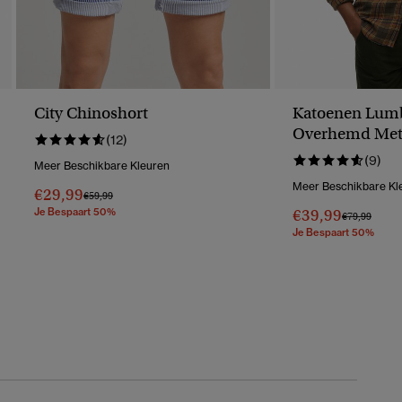
City Chinoshort
Katoenen Lumb
Overhemd Met
(12)
Mouwen
(9)
Meer Beschikbare Kleuren
Meer Beschikbare Kl
€29,99
Prijs Verlaagd Van
Naar
€59,99
Je Bespaart 50%
€39,99
Prijs Verlaag
Naar
€79,99
Je Bespaart 50%