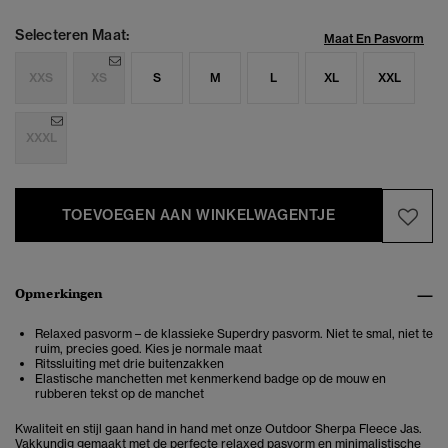
Selecteren Maat:
Maat En Pasvorm
XXS
XS
S
M
L
XL
XXL
XXXL
TOEVOEGEN AAN WINKELWAGENTJE
Opmerkingen
Relaxed pasvorm – de klassieke Superdry pasvorm. Niet te smal, niet te
ruim, precies goed. Kies je normale maat
Ritssluiting met drie buitenzakken
Elastische manchetten met kenmerkend badge op de mouw en
rubberen tekst op de manchet
Kwaliteit en stijl gaan hand in hand met onze
Outdoor Sherpa Fleece Jas
.
Vakkundig gemaakt met de perfecte relaxed pasvorm en minimalistische