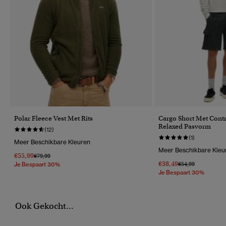
Polar Fleece Vest Met Rits
Cargo Short Met Contr
Relaxed Pasvorm
(12)
(1)
Meer Beschikbare Kleuren
Meer Beschikbare Kleu
€55,99
Prijs Verlaagd Van
Naar
€79,99
€38,49
Prijs Verlaagd Van
Naar
€54,99
Je Bespaart 30%
Je Bespaart 30%
Ook Gekocht...