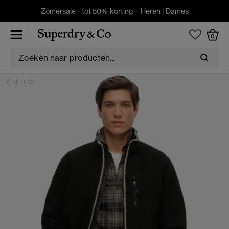
Zomersale - tot 50% korting -
Heren
|
Dames
0
FLEECE