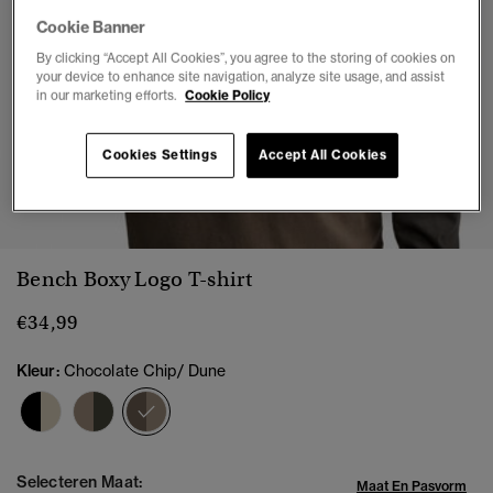
Cookie Banner
By clicking “Accept All Cookies”, you agree to the storing of cookies on
your device to enhance site navigation, analyze site usage, and assist
in our marketing efforts.
Cookie Policy
Cookies Settings
Accept All Cookies
1
2
3
4
5
6
Bench Boxy Logo T-shirt
€34,99
Kleur:
Chocolate Chip/ Dune
geselecteerd
Selecteren Maat:
Maat En Pasvorm