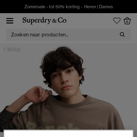
Zomersale - tot 50% korting -
Heren
|
Dames
0
BENCH