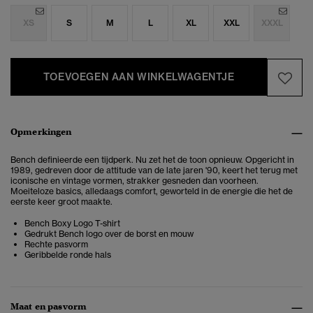
XS
S
M
L
XL
XXL
XXXL
TOEVOEGEN AAN WINKELWAGENTJE
Opmerkingen
Bench definieerde een tijdperk. Nu zet het de toon opnieuw. Opgericht in
1989, gedreven door de attitude van de late jaren '90, keert het terug met
iconische en vintage vormen, strakker gesneden dan voorheen.
Moeiteloze basics, alledaags comfort, geworteld in de energie die het de
eerste keer groot maakte.
Bench Boxy Logo T-shirt
Gedrukt Bench logo over de borst en mouw
Rechte pasvorm
Geribbelde ronde hals
Maat en pasvorm