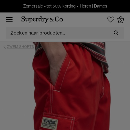
Zomersale - tot 50% korting -
Heren
|
Dames
0
ZWEM SHORTS