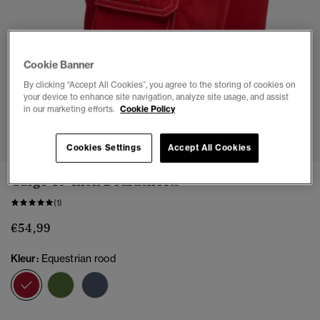
Cookie Banner
By clicking “Accept All Cookies”, you agree to the storing of cookies on
your device to enhance site navigation, analyze site usage, and assist
in our marketing efforts.
Cookie Policy
1
2
3
4
5
6
7
Cookies Settings
Accept All Cookies
Cargo 19-Inch Boardshorts
(1)
€54,99
Kleur:
Equestrian rood
geselecteerd