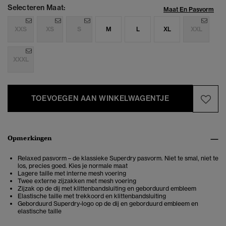
Selecteren Maat:
Maat En Pasvorm
XXS
XS
S
M
L
XL
XXL
XXXL
TOEVOEGEN AAN WINKELWAGENTJE
Opmerkingen
Relaxed pasvorm – de klassieke Superdry pasvorm. Niet te smal, niet te
los, precies goed. Kies je normale maat
Lagere taille met interne mesh voering
Twee externe zijzakken met mesh voering
Zijzak op de dij met klittenbandsluiting en geborduurd embleem
Elastische taille met trekkoord en klittenbandsluiting
Geborduurd Superdry-logo op de dij en geborduurd embleem en
elastische taille