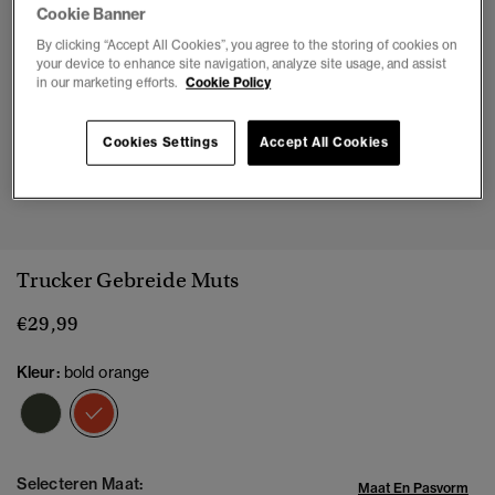
Cookie Banner
By clicking “Accept All Cookies”, you agree to the storing of cookies on
your device to enhance site navigation, analyze site usage, and assist
in our marketing efforts.
Cookie Policy
Cookies Settings
Accept All Cookies
1
2
Trucker Gebreide Muts
€29,99
Kleur:
bold orange
geselecteerd
Selecteren Maat:
Maat En Pasvorm