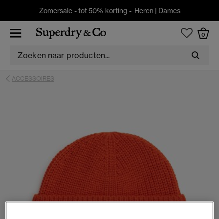
Zomersale - tot 50% korting -
Heren
|
Dames
0
ACCESSOIRES