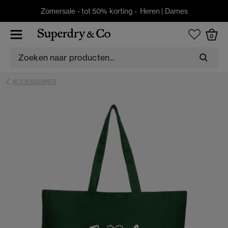
Zomersale - tot 50% korting -
Heren
|
Dames
0
ACCESSOIRES