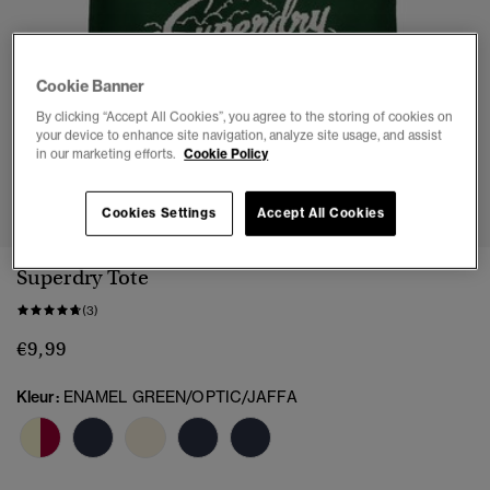
Cookie Banner
By clicking “Accept All Cookies”, you agree to the storing of cookies on
your device to enhance site navigation, analyze site usage, and assist
in our marketing efforts.
Cookie Policy
1
2
3
4
Cookies Settings
Accept All Cookies
Superdry Tote
(3)
€9,99
Kleur:
ENAMEL GREEN/OPTIC/JAFFA