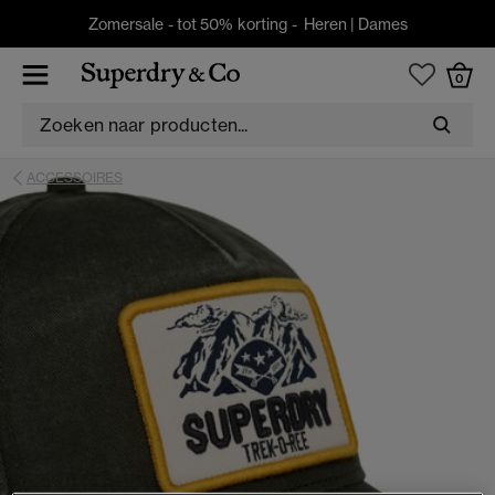
Zomersale - tot 50% korting -
Heren
|
Dames
0
ACCESSOIRES