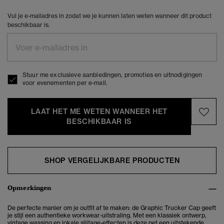
Vul je e-mailadres in zodat we je kunnen laten weten wanneer dit product
beschikbaar is.
Stuur me exclusieve aanbiedingen, promoties en uitnodigingen
voor evenementen per e-mail.
LAAT HET ME WETEN WANNEER HET
BESCHIKBAAR IS
SHOP VERGELIJKBARE PRODUCTEN
Opmerkingen
De perfecte manier om je outfit af te maken: de Graphic Trucker Cap geeft
je stijl een authentieke workwear-uitstraling. Met een klassiek ontwerp,
vintage wassing en lokale slijtage-effecten is deze pet een uitstekende