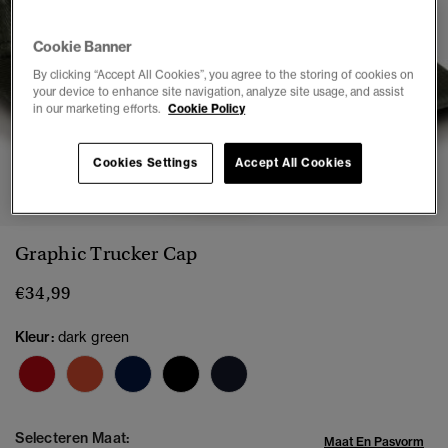
Cookie Banner
By clicking “Accept All Cookies”, you agree to the storing of cookies on
your device to enhance site navigation, analyze site usage, and assist
in our marketing efforts.
Cookie Policy
Cookies Settings
Accept All Cookies
1
2
3
4
Graphic Trucker Cap
€34,99
Kleur:
dark green
Selecteren Maat:
Maat En Pasvorm