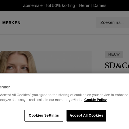
Zomersale - tot 50% korting -
Heren
|
Dames
MERKEN
NIEUW
SD&Co 
€29,99
anner
Selecteren 
“Accept All Cookies”, you agree to the storing of cookies on your device to enhance 
analyze site usage, and assist in our marketing efforts.
Cookie Policy
34
3
Cookies Settings
Accept All Cookies