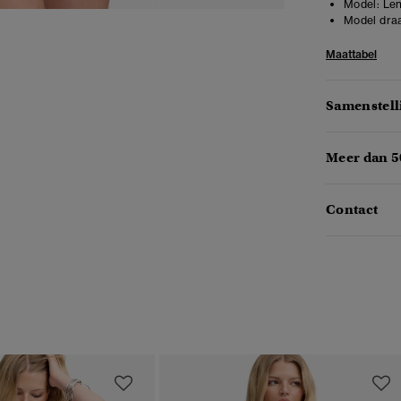
Model:
Len
Model draa
Maattabel
Samenstell
Meer dan 5
Contact