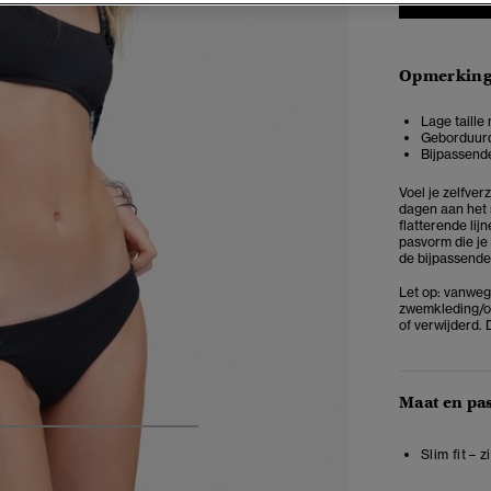
Opmerkin
Lage taille 
Geborduur
Bijpassend
Voel je zelfve
dagen aan het 
flatterende lijn
pasvorm die je
de bijpassende
Let op: vanweg
zwemkleding/ond
of verwijderd. 
Maat en pa
5
6
7
8
9
Slim fit – 