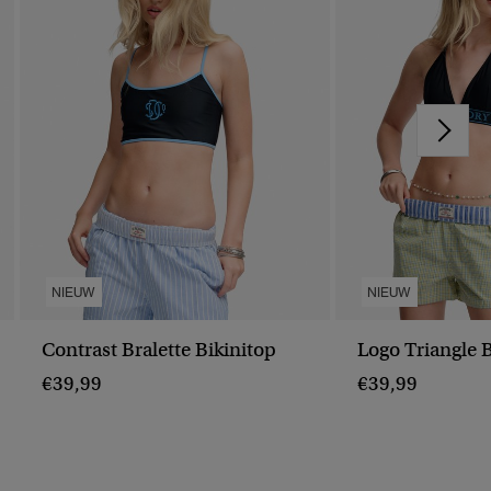
NIEUW
NIEUW
Contrast Bralette Bikinitop
Logo Triangle B
€39,99
€39,99