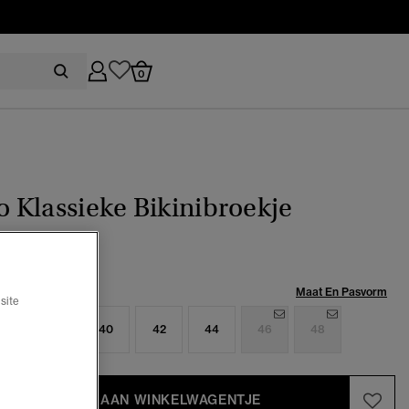
0
Klassieke Bikinibroekje
Maat:
Maat En Pasvorm
site
6
38
40
42
44
46
48
TOEVOEGEN AAN WINKELWAGENTJE