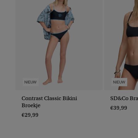
NIEUW
NIEUW
Contrast Classic Bikini
SD&Co Bral
Broekje
€39,99
€29,99