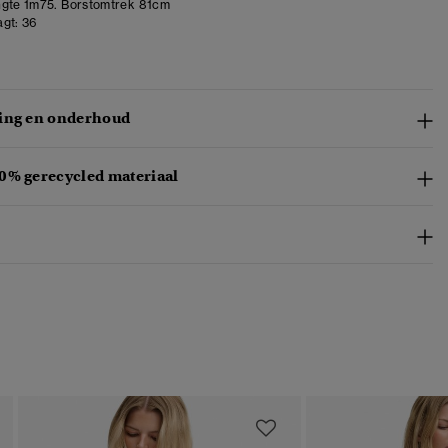
gte 1m75. Borstomtrek 81cm
gt:
36
ing en onderhoud
0% gerecycled materiaal