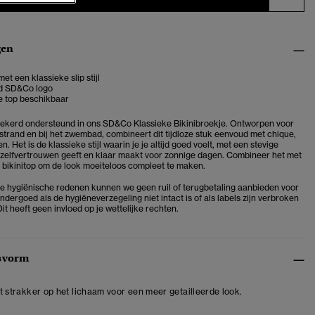
gen
met een klassieke slip stijl
d SD&Co logo
e top beschikbaar
rzekerd ondersteund in ons SD&Co Klassieke Bikinibroekje. Ontworpen voor
strand en bij het zwembad, combineert dit tijdloze stuk eenvoud met chique,
en. Het is de klassieke stijl waarin je je altijd goed voelt, met een stevige
 zelfvertrouwen geeft en klaar maakt voor zonnige dagen. Combineer het met
 bikinitop om de look moeiteloos compleet te maken.
e hygiënische redenen kunnen we geen ruil of terugbetaling aanbieden voor
ergoed als de hygiëneverzegeling niet intact is of als labels zijn verbroken
Dit heeft geen invloed op je wettelijke rechten.
svorm
zit strakker op het lichaam voor een meer getailleerde look.