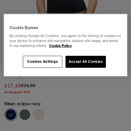
Cookie Banner
By clicking “Accept All Cookies”, you agree to the storing of cookies on
your device to enhance site navigation, analyze site usage, and assist
in our marketing efforts.
Cookie Policy
1
2
3
4
5
6
Cookies Settings
Accept All Cookies
Vintage hemdje met kanten boord
Prijs verlaagd van
naar
€17,49
€24,99
Je bespaart 30%
Kleur:
eclipse navy
geselecteerd