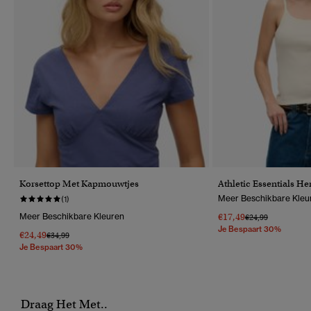
Korsettop Met Kapmouwtjes
Athletic Essentials 
Meer Beschikbare Kleu
(1)
Meer Beschikbare Kleuren
€17,49
Prijs Verlaagd Van
Naar
€24,99
Je Bespaart 30%
€24,49
Prijs Verlaagd Van
Naar
€34,99
Je Bespaart 30%
Draag Het Met..