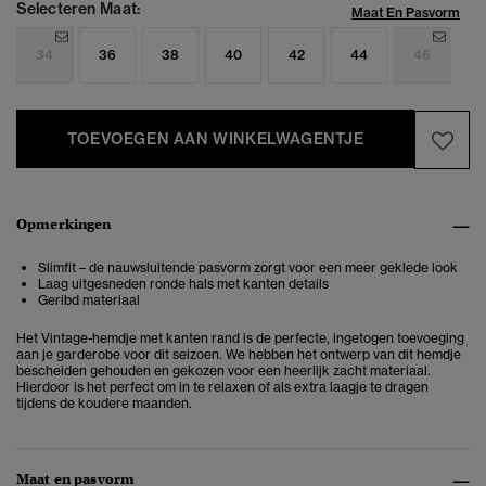
Selecteren Maat:
Maat En Pasvorm
34
36
38
40
42
44
46
TOEVOEGEN AAN WINKELWAGENTJE
Opmerkingen
Slimfit – de nauwsluitende pasvorm zorgt voor een meer geklede look
Laag uitgesneden ronde hals met kanten details
Geribd materiaal
Het Vintage-hemdje met kanten rand is de perfecte, ingetogen toevoeging
aan je garderobe voor dit seizoen. We hebben het ontwerp van dit hemdje
bescheiden gehouden en gekozen voor een heerlijk zacht materiaal.
Hierdoor is het perfect om in te relaxen of als extra laagje te dragen
tijdens de koudere maanden.
Maat en pasvorm