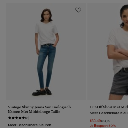
Vintage Skinny Jeans Van Biologisch
Cut-Off Short Met Mid
Katoen Met Middelhoge Taille
Meer Beschikbare Kleu
(8)
€32,49
Prijs Verlaagd Van
Naar
€64,99
Meer Beschikbare Kleuren
Je Bespaart 50%