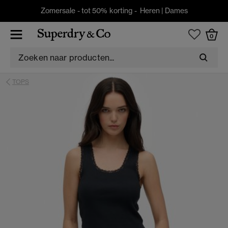
Zomersale - tot 50% korting -
Heren
|
Dames
0
TOPS