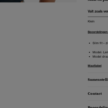
Valt zoals v
Klein
Beoordelingen
Slim fit – 
Model:
Len
Model draa
Maattabel
Samenstell
Contact
Beoordelin