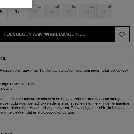
6
38
40
42
44
46
48
TOEVOEGEN AAN WINKELWAGENTJE
gen
ontworpen om nauwer om het lichaam te vallen voor een meer getailleerde look
n
 logo boven de zoom
 details
sentials T-shirt met korte mouwen en rimpeleffect herdefiniëert alledaags
 overlocknaden benadrukken de minimalistische lijnen, terwijl de gerimpelde
 voorkant een flatterende silhouet creëren. Eenvoudig maar chic, het ultieme
aan te trekken dat er altijd doordacht uitziet.
svorm