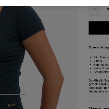
34
3
Opmerkin
Slim fit – 
V-hals
Kapmouwe
Geborduurd
Gerimpelde
De Athletic Es
gemak. Strakke
details aan de
kledingstuk om 
3
4
5
Maat en pa