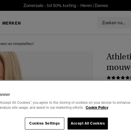
Zomersale - tot 50% korting -
Heren
|
Dames
MERKEN
uwen en rimpeleffect
Athlet
mouwe
€29,99
anner
Kleur:
eclips
“Accept All Cookies”, you agree to the storing of cookies on your device to enhance 
gese
analyze site usage, and assist in our marketing efforts.
Cookie Policy
Cookies Settings
Accept All Cookies
Selecteren 