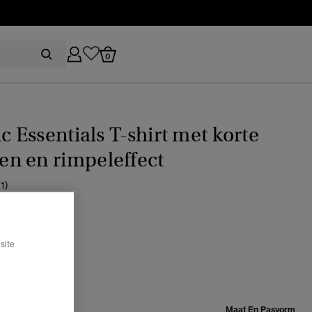
0
ic Essentials T-shirt met korte
n en rimpeleffect
(1)
e navy
site
lecteerd
Maat:
Maat En Pasvorm