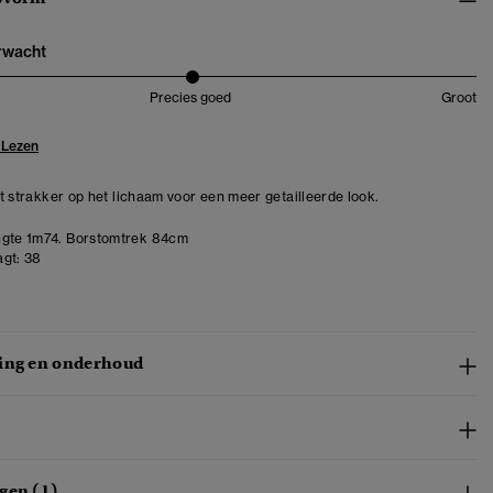
erwacht
Precies goed
Groot
 Lezen
zit strakker op het lichaam voor een meer getailleerde look.
gte 1m74. Borstomtrek 84cm
gt:
38
ing en onderhoud
gen (1)