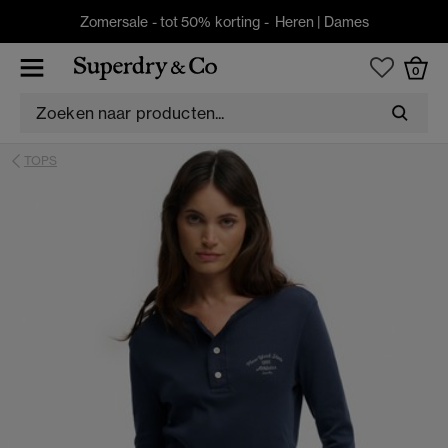
Zomersale - tot 50% korting -
Heren
|
Dames
0
TOPS