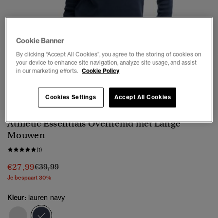
Cookie Banner
By clicking “Accept All Cookies”, you agree to the storing of cookies on
your device to enhance site navigation, analyze site usage, and assist
in our marketing efforts.
Cookie Policy
1
2
3
4
5
6
7
Cookies Settings
Accept All Cookies
Athletic Essentials Overhemd met Lange
Mouwen
(1)
Prijs verlaagd van
naar
€27,99
€39,99
Je bespaart 30%
Kleur:
lauren navy
geselecteerd