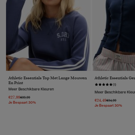
Athletic Essentials Top Met Lange Mouwen
Athletic Essentials Ge
En Print
(1)
Meer Beschikbare Kleuren
Meer Beschikbare Kleu
€27,99
Prijs Verlaagd Van
Naar
€39,99
€24,49
Prijs Verlaagd Van
Naar
€34,99
Je Bespaart 30%
Je Bespaart 30%