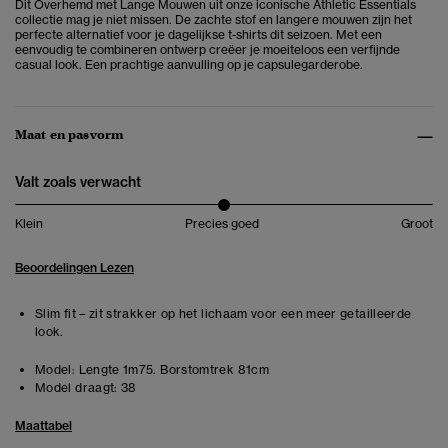
Dit Overhemd met Lange Mouwen uit onze iconische Athletic Essentials
collectie mag je niet missen. De zachte stof en langere mouwen zijn het
perfecte alternatief voor je dagelijkse t-shirts dit seizoen. Met een
eenvoudig te combineren ontwerp creëer je moeiteloos een verfijnde
casual look. Een prachtige aanvulling op je capsulegarderobe.
Maat en pasvorm
Valt zoals verwacht
Klein
Precies goed
Groot
Beoordelingen Lezen
Slim fit – zit strakker op het lichaam voor een meer getailleerde
look.
Model:
Lengte 1m75. Borstomtrek 81cm
Model draagt:
38
Maattabel