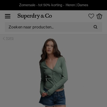
Zomersale - tot 50% korting -
Heren
|
Dames
0
TOPS