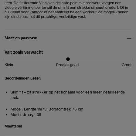
item. De flatterende V-hals en delicate pointelle breiwerk voegen een
vleugje verfijning toe, terwijl de slim fit een strakke silhouet creëert. Of je
nu kleedt voor kantoor of het aantrekt na een workout, de mogelijkheden
zijn eindeloos met dit prachtige, veelzijdige vest.
Maat en pasvorm
Valt zoals verwacht
Klein
Precies goed
Groot
Beoordelingen Lezen
Slim fit – zit strakker op het lichaam voor een meer getailleerde
look.
Model:
Lengte 1m73. Borstomtrek 76 cm
Model draagt:
38
Maattabel