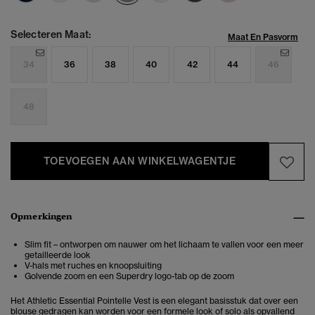
Selecteren Maat:
Maat En Pasvorm
34
36
38
40
42
44
46
48
TOEVOEGEN AAN WINKELWAGENTJE
Opmerkingen
Slim fit – ontworpen om nauwer om het lichaam te vallen voor een meer
getailleerde look
V-hals met ruches en knoopsluiting
Golvende zoom en een Superdry logo-tab op de zoom
Het Athletic Essential Pointelle Vest is een elegant basisstuk dat over een
blouse gedragen kan worden voor een formele look of solo als opvallend