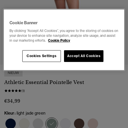
Cookie Banner
By clicking “Accept All Cookies”, you agree to the storing of cookies on
your device to enhance site navigation, analyze site usage, and assist
in our marketing efforts.
Cookie Policy
1
2
3
4
5
6
7
Cookies Settings
Accept All Cookies
NIEUW
Athletic Essential Pointelle Vest
(1)
€34,99
Kleur:
light jade green
geselecteerd