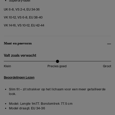
Superdry-label
UK 6-8, VS 2-4, EU 34-36
VK 10-12, VS 6-8, EU 38-40
VK 14-16, VS 10-12, EU 42-44
Maat en pasvorm
Valt zoals verwacht
Klein
Precies goed
Groot
Beoordelingen Lezen
Slim fit – zit strakker op het lichaam voor een meer getailleerde
look.
Model:
Lengte 1m77. Borstomtrek 77.5 cm
Model draagt:
EU 34-36