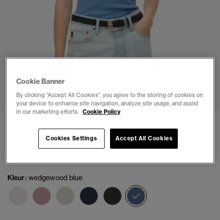
Cookie Banner
1
2
3
4
5
6
By clicking “Accept All Cookies”, you agree to the storing of cookies on
your device to enhance site navigation, analyze site usage, and assist
in our marketing efforts.
Cookie Policy
Athletic Essential Lace Trim Cami Top
Cookies Settings
Accept All Cookies
(1)
€24,99
Kleur:
wedgewood blue
geselecteerd