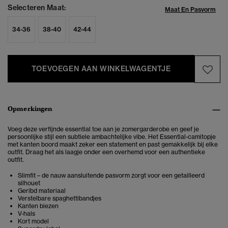
Selecteren Maat:
Maat En Pasvorm
34-36
38-40
42-44
TOEVOEGEN AAN WINKELWAGENTJE
Opmerkingen
Voeg deze verfijnde essential toe aan je zomergarderobe en geef je
persoonlijke stijl een subtiele ambachtelijke vibe. Het Essential-camitopje
met kanten boord maakt zeker een statement en past gemakkelijk bij elke
outfit. Draag het als laagje onder een overhemd voor een authentieke
outfit.
Slimfit – de nauw aansluitende pasvorm zorgt voor een getailleerd
silhouet
Geribd materiaal
Verstelbare spaghettibandjes
Kanten biezen
V-hals
Kort model