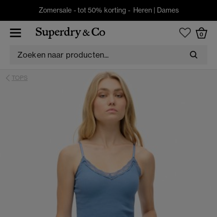
Zomersale - tot 50% korting -
Heren
|
Dames
0
TOPS