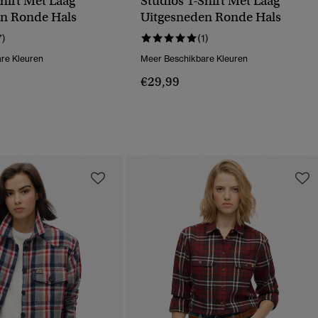
Shirt Met Laag
Studios T-Shirt Met Laag
n Ronde Hals
Uitgesneden Ronde Hals
7)
(1)
re Kleuren
Meer Beschikbare Kleuren
€29,99