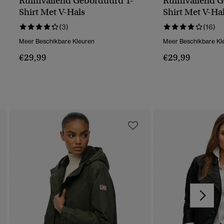
Ruimvallend Geborduurd T-
Ruimvallend G
Shirt Met V-Hals
Shirt Met V-Ha
(3)
(16)
Meer Beschikbare Kleuren
Meer Beschikbare Kl
€29,99
€29,99