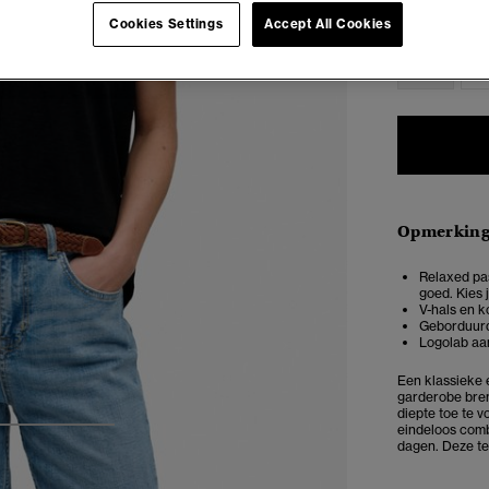
Selecteren 
Cookies Settings
Accept All Cookies
34
3
Opmerkin
Relaxed pas
goed. Kies 
V-hals en 
Geborduurd
Logolab aa
Een klassieke e
garderobe bren
diepte toe te 
eindeloos comb
3
4
5
dagen. Deze te