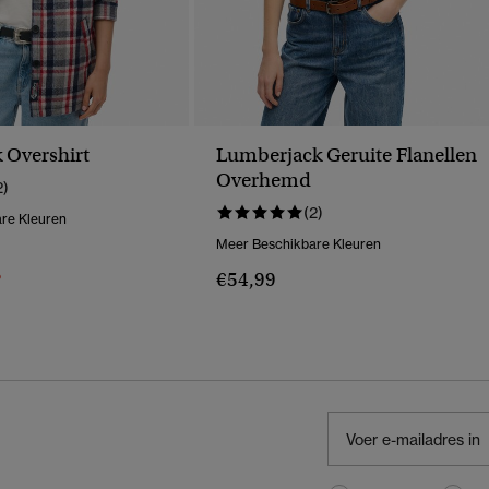
 Overshirt
Lumberjack Geruite Flanellen
Overhemd
2)
(2)
re Kleuren
Meer Beschikbare Kleuren
erlaagd Van
Naar
%
€54,99