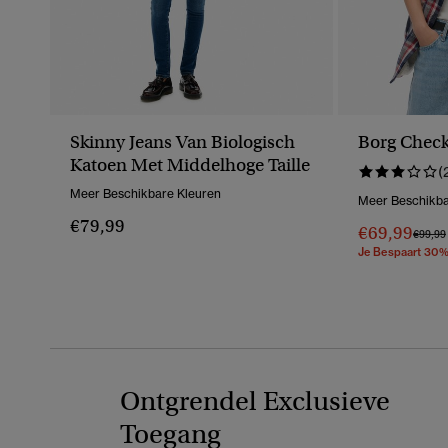
Skinny Jeans Van Biologisch
Borg Check
Katoen Met Middelhoge Taille
(
Meer Beschikbare Kleuren
Meer Beschikba
€79,99
€69,99
Prijs V
€99,99
Je Bespaart 30
Ontgrendel Exclusieve
Toegang