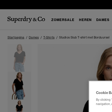
ZOMERSALE
HEREN
DAMES
Startpagina
Dames
T-Shirts
Studios Slub T-shirt met Borduursel
Cookie B
By clicking 
navigation, 