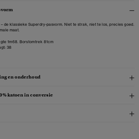
svorm
 – de klassieke Superdry-pasvorm. Niet te strak, niet te los, precies goed.
rmale maat.
gte 1m68. Borstomtrek 81cm
gt:
38
ing en onderhoud
0% katoen in conversie