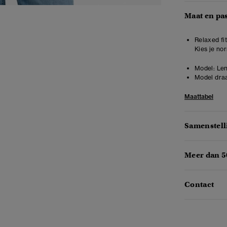
Maat en pa
Relaxed fit
Kies je no
Model:
Len
Model draa
Maattabel
Samenstell
Meer dan 5
Contact