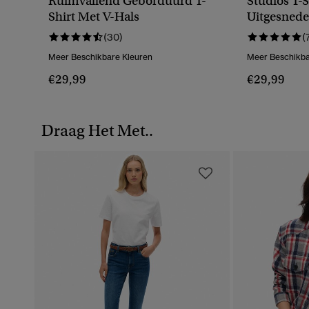
Ruimvallend Geborduurd T-
Studios T-
Shirt Met V-Hals
Uitgesnede
(30)
(
Meer Beschikbare Kleuren
Meer Beschikba
€29,99
€29,99
Draag Het Met..