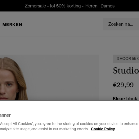
Zomersale - tot 50% korting -
Heren
|
Dames
MERKEN
3 VOOR 55 
Studio
€29,99
Kleur:
black
gese
anner
“Accept All Cookies”, you agree to the storing of cookies on your device to enhance 
analyze site usage, and assist in our marketing efforts.
Cookie Policy