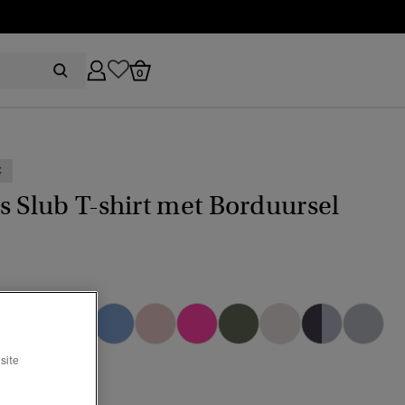
0
€
s Slub T-shirt met Borduursel
lecteerd
site