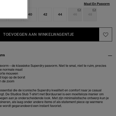
Maat:
Maat En Pasvorm
6
38
40
42
44
46
48
TOEVOEGEN AAN WINKELWAGENTJE
gen
vorm – de klassieke Superdry pasvorm. Niet te smal, niet te ruim, precies
je normale maat
korte mouwen
 logo op de borst
n de zoom
ssential die de iconische Superdry kwaliteit en comfort naar je casual
gt. De Studios Slub T-shirt met Borduursel is een moeiteloze manier om
voegen aan je onderscheidende look. Met zijn minimalistische ontwerp kun je
ineren, als laag onder andere items of als statement piece op warmere
e wordt gegarandeerd een instant favoriet.