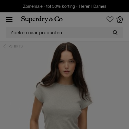
Zomersale - tot 50% korting -
Heren
|
Dames
0
T-SHIRTS