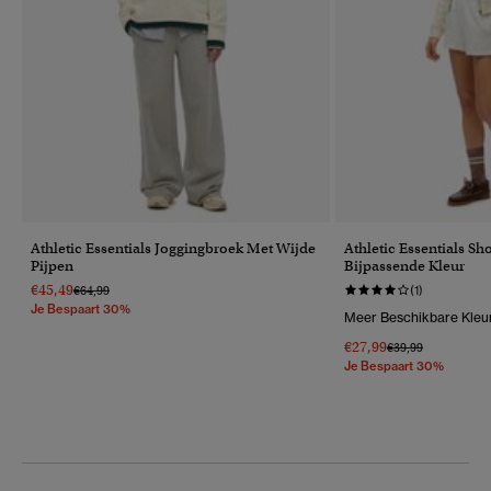
Athletic Essentials Joggingbroek Met Wijde
Athletic Essentials Sh
Pijpen
Bijpassende Kleur
€45,49
Prijs Verlaagd Van
Naar
€64,99
(1)
Je Bespaart 30%
Meer Beschikbare Kleu
€27,99
Prijs Verlaagd Van
Naar
€39,99
Je Bespaart 30%