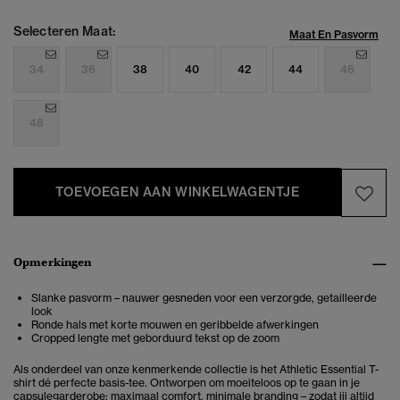
Selecteren Maat:
Maat En Pasvorm
34
36
38
40
42
44
46
48
TOEVOEGEN AAN WINKELWAGENTJE
Opmerkingen
Slanke pasvorm – nauwer gesneden voor een verzorgde, getailleerde
look
Ronde hals met korte mouwen
en geribbelde afwerkingen
Cropped lengte met geborduurd tekst op de zoom
Als onderdeel van onze kenmerkende collectie is het Athletic Essential T-
shirt dé perfecte basis-tee. Ontworpen om moeiteloos op te gaan in je
capsulegarderobe: maximaal comfort, minimale branding – zodat jij altijd