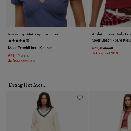
Korsettop Met Kapmouwtjes
Athletic Essentials Los
Meer Beschikbare Kleu
(1)
Meer Beschikbare Kleuren
€24,49
Prijs Verlaagd Van
Naar
€34,99
Je Bespaart 30%
€24,49
Prijs Verlaagd Van
Naar
€34,99
Je Bespaart 30%
Draag Het Met..