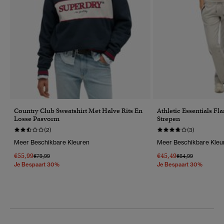
Country Club Sweatshirt Met Halve Rits En
Athletic Essentials Fl
Losse Pasvorm
Strepen
(2)
(3)
Meer Beschikbare Kleuren
Meer Beschikbare Kleu
€55,99
€45,49
Prijs Verlaagd Van
Naar
Prijs Verlaagd Van
Naar
€79,99
€64,99
Je Bespaart 30%
Je Bespaart 30%