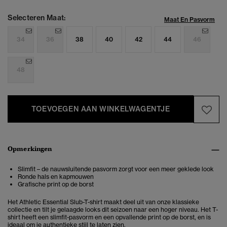
Selecteren Maat:
Maat En Pasvorm
34
36
38
40
42
44
46
48
TOEVOEGEN AAN WINKELWAGENTJE
Opmerkingen
Slimfit – de nauwsluitende pasvorm zorgt voor een meer geklede look
Ronde hals en kapmouwen
Grafische print op de borst
Het Athletic Essential Slub-T-shirt maakt deel uit van onze klassieke
collectie en tilt je gelaagde looks dit seizoen naar een hoger niveau. Het T-
shirt heeft een slimfit-pasvorm en een opvallende print op de borst, en is
ideaal om je authentieke stijl te laten zien.