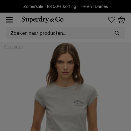
Zomersale - tot 50% korting -
Heren
|
Dames
0
T-SHIRTS