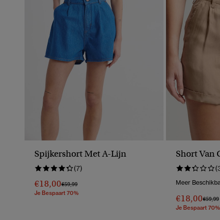
Spijkershort Met A-Lijn
Short Van 
(7)
(
€18,00
Meer Beschikba
Prijs Verlaagd Van
Naar
€59,99
Je Bespaart 70%
€18,00
Prijs V
€59,99
Je Bespaart 70%