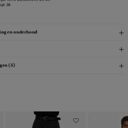
gt:
38
ing en onderhoud
gen (5)