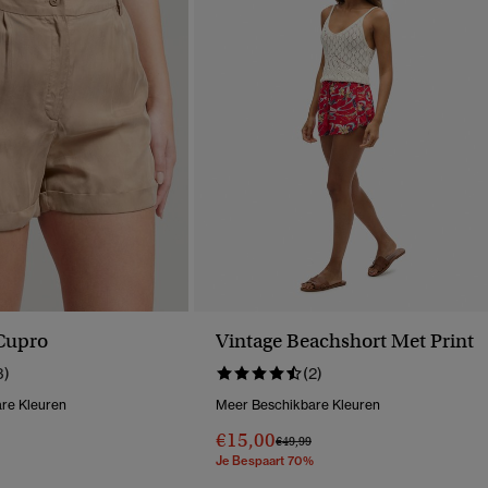
Cupro
Vintage Beachshort Met Print
3)
(2)
re Kleuren
Meer Beschikbare Kleuren
€15,00
erlaagd Van
Naar
Prijs Verlaagd Van
Naar
€49,99
Je Bespaart 70%