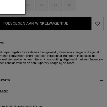
6
38
40
42
44
46
TOEVOEGEN AAN WINKELWAGENTJE
gen
t paperbagshort voor dames. Een geweldig item om als laagje te dragen dit
achte lichtgewicht short heeft een verstelbaar trekkoord in de taille, het
l met vier zakken en een rits- en knoopsluiting. Afgewerkt met een Superdry-
pen rond de zakken en een Superdry-badge bij de zoom.
svorm
 Lezen
gte 1m74. Borstomtrek 80 cm