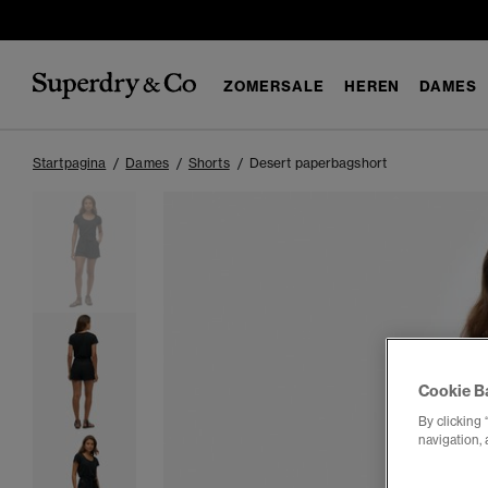
ZOMERSALE
HEREN
DAMES
Startpagina
Dames
Shorts
Desert paperbagshort
Cookie B
By clicking 
navigation, 