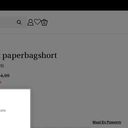
0
t paperbagshort
(5)
ijs verlaagd van
naar
64,99
%
geselecteerd
site
Maat:
Maat En Pasvorm