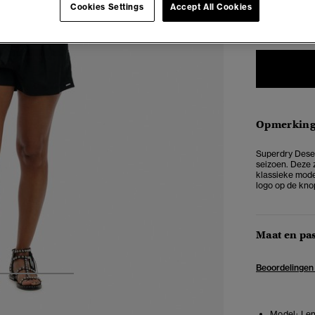
Cookies Settings
Accept All Cookies
34
3
Opmerkin
Superdry Deser
seizoen. Deze z
klassieke mode
logo op de kno
Maat en pa
Beoordelingen
3
4
5
Model:
Len