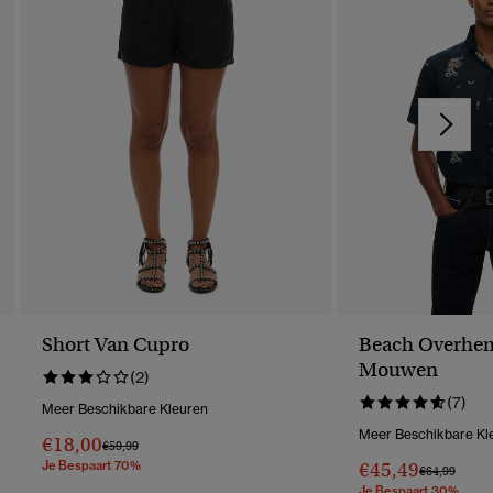
Short Van Cupro
Beach Overhem
Mouwen
(2)
(7)
Meer Beschikbare Kleuren
Meer Beschikbare Kl
€18,00
Prijs Verlaagd Van
Naar
€59,99
Je Bespaart 70%
€45,49
Prijs Verlaag
Naar
€64,99
Je Bespaart 30%