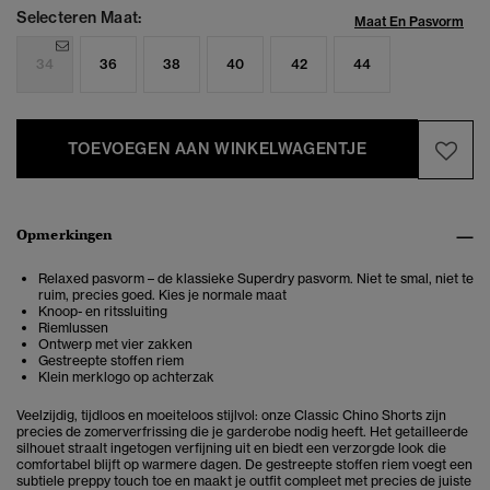
Selecteren Maat:
Maat En Pasvorm
34
36
38
40
42
44
TOEVOEGEN AAN WINKELWAGENTJE
Opmerkingen
Relaxed pasvorm – de klassieke Superdry pasvorm. Niet te smal, niet te
ruim, precies goed. Kies je normale maat
Knoop- en ritssluiting
Riemlussen
Ontwerp met vier zakken
Gestreepte stoffen riem
Klein merklogo op achterzak
Veelzijdig, tijdloos en moeiteloos stijlvol: onze Classic Chino Shorts zijn
precies de zomerverfrissing die je garderobe nodig heeft. Het getailleerde
silhouet straalt ingetogen verfijning uit en biedt een verzorgde look die
comfortabel blijft op warmere dagen. De gestreepte stoffen riem voegt een
subtiele preppy touch toe en maakt je outfit compleet met precies de juiste