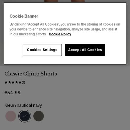
Cookie Banner
By clicking “Accept All Cookies”, you agree to the storing of cookies on
your device to enhance site navigation, analyze site usage, and assist
in our marketing efforts.
Cookie Policy
1
2
3
4
5
Cookies Settings
Accept All Cookies
Classic Chino Shorts
(1)
€54,99
Kleur:
nautical navy
geselecteerd