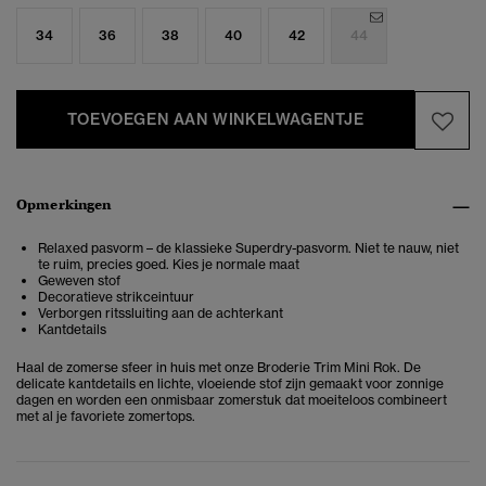
34
36
38
40
42
44
TOEVOEGEN AAN WINKELWAGENTJE
Opmerkingen
Relaxed pasvorm – de klassieke Superdry-pasvorm. Niet te nauw, niet
te ruim, precies goed. Kies je normale maat
Geweven stof
Decoratieve strikceintuur
Verborgen ritssluiting aan de achterkant
Kantdetails
Haal de zomerse sfeer in huis met onze Broderie Trim Mini Rok. De
delicate kantdetails en lichte, vloeiende stof zijn gemaakt voor zonnige
dagen en worden een onmisbaar zomerstuk dat moeiteloos combineert
met al je favoriete zomertops.