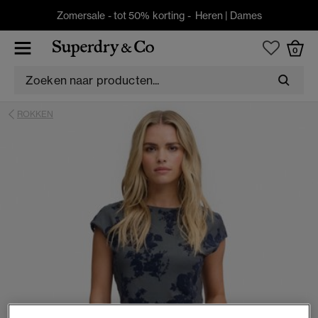
Zomersale - tot 50% korting -
Heren
|
Dames
0
ROKKEN