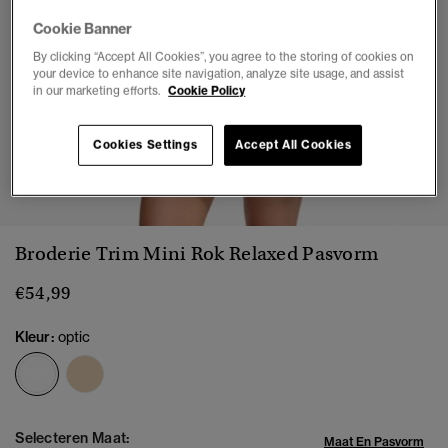
Cookie Banner
By clicking “Accept All Cookies”, you agree to the storing of cookies on
your device to enhance site navigation, analyze site usage, and assist
in our marketing efforts.
Cookie Policy
Cookies Settings
Accept All Cookies
1
2
3
4
5
6
7
Broderie Trim Mini Rok Relaxed Pasvorm
€54,99
Kleur:
optic
geselecteerd
Selecteren Maat:
Maat En Pasvorm