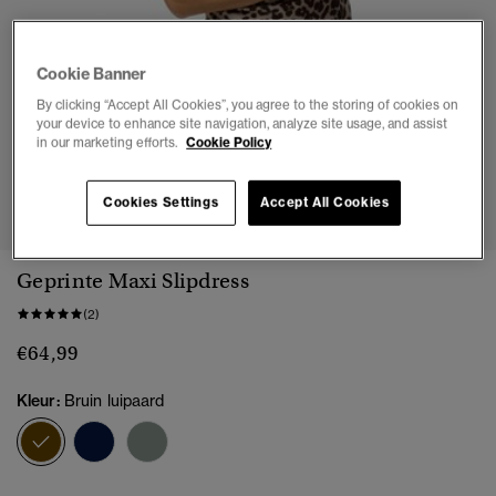
Cookie Banner
By clicking “Accept All Cookies”, you agree to the storing of cookies on
your device to enhance site navigation, analyze site usage, and assist
in our marketing efforts.
Cookie Policy
1
2
3
4
5
6
7
8
Cookies Settings
Accept All Cookies
Geprinte Maxi Slipdress
(2)
€64,99
Kleur:
Bruin luipaard
geselecteerd