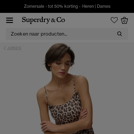
Zomersale - tot 50% korting -
Heren
|
Dames
0
JURKEN