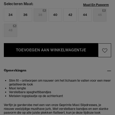
Selecteren Maat:
Maat En Pasvorm
34
36
38
40
42
44
46
48
TOEVOEGEN AAN WINKELWAGENTJE
Opmerkingen
Slim fit – ontworpen om nauwer om het lichaam te vallen voor een meer
getailleerde look
Maxi lengte
Verstelbare spaghettibandjes
Metalen logoplaatje op de achterkant
Verfijn je garderobe met een van onze Geprinte Maxi Slipdresses, je
nieuwe veelzijdige musthave jurk. Met verstelbare bandjes en een slanke
pasvorm die op alle juiste plekken flatteert, kun je deze tijdloze look