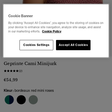
Cookie Banner
By clicking “Accept All Cookies”, you agree to the storing of cookies on
your device to enhance site navigation, analyze site usage, and assist
in our marketing efforts.
Cookie Policy
1
2
3
4
5
6
7
8
Cookies Settings
Accept All Cookies
Geprinte Cami Minijurk
(2)
€54,99
Kleur:
bordeaux red mini roses