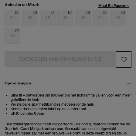
Selecteren Maat:
Maat En Pasvorm
34
36
38
40
42
44
46
48
TOEVOEGEN AAN WINKELWAGENTJE
Opmerkingen
Slim fit – ontworpen om nauwer om het lichaam te vallen voor een meer
getailleerde look
Verstelbare spaghettibandjes met een ronde hals
Kenmerkend metalen label op de achterkant
UK10 Lengte: 66cm
Elke zomergarderobe heeft die perfecte jurk nodig, daarom hebben we de
Geprinte Cami Minijurk ontworpen. Gemaakt van een lichtgewicht
geweven materiaal met een vrouwelijke print, is deze veelzijdig en stijlvol,