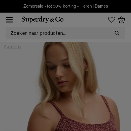
Zomersale - tot 50% korting -
Heren
|
Dames
0
JURKEN