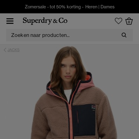
Zomersale - tot 50% korting -
Heren
|
Dames
0
JACKS