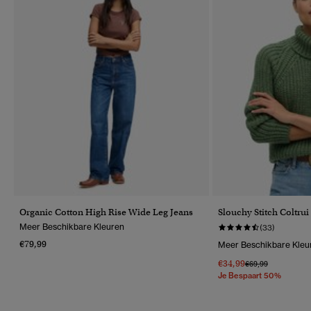
Organic Cotton High Rise Wide Leg Jeans
Slouchy Stitch Coltrui
Meer Beschikbare Kleuren
(33)
€79,99
Meer Beschikbare Kleu
€34,99
Prijs Verlaagd Van
Naar
€69,99
Je Bespaart 50%