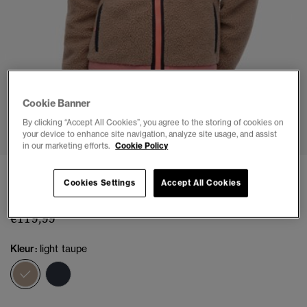
Cookie Banner
1
2
3
4
5
6
7
By clicking “Accept All Cookies”, you agree to the storing of cookies on
your device to enhance site navigation, analyze site usage, and assist
in our marketing efforts.
Cookie Policy
Vintage Sherpa Fleece Jas
Cookies Settings
Accept All Cookies
(4)
€119,99
Kleur:
light taupe
geselecteerd