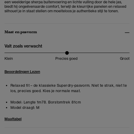
een weelderige sherpa buitenvoering en lichte vulling door de hele jas,
biedt hij ongeëvenaarde comfort, terwijl de kleurrijke panelen en relaxed
silhouet je in staat stellen om moeiteloos je authentieke stijl te tonen.
Maat en pasvorm
Valt zoals verwacht
Klein
Precies goed
Groot
Beoordelingen Lezen
Relaxed fit – de klassieke Superdry-pasvorm. Niet te strak, niet te
los, precies goed. Kies je normale maat.
Model:
Lengte 1m78. Borstomtrek 81cm
Model draagt:
M
Maattabel