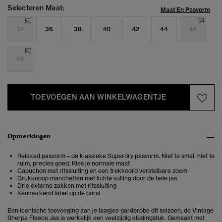
Selecteren Maat:
Maat En Pasvorm
34
36
38
40
42
44
46
48
TOEVOEGEN AAN WINKELWAGENTJE
Opmerkingen
Relaxed pasvorm – de klassieke Superdry pasvorm. Niet te smal, niet te
ruim, precies goed. Kies je normale maat
Capuchon met ritssluiting en een trekkoord verstelbare zoom
Drukknoop manchetten met lichte vulling door de hele jas
Drie externe zakken met ritssluiting
Kenmerkend label op de borst
Een iconische toevoeging aan je laagjes-garderobe dit seizoen, de Vintage
Sherpa Fleece Jas is werkelijk een veelzijdig kledingstuk. Gemaakt met