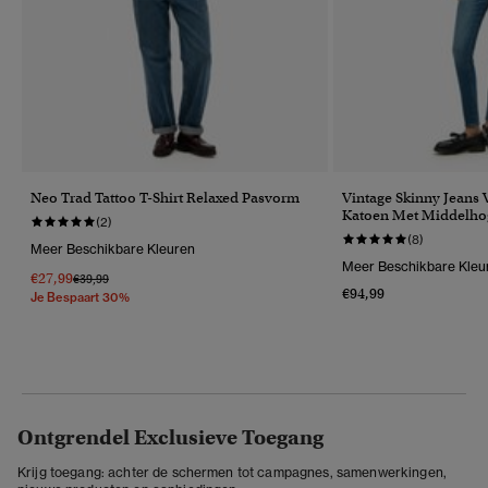
Neo Trad Tattoo T-Shirt Relaxed Pasvorm
Vintage Skinny Jeans 
Katoen Met Middelhog
(2)
(8)
Meer Beschikbare Kleuren
Meer Beschikbare Kleu
€27,99
Prijs Verlaagd Van
Naar
€39,99
€94,99
Je Bespaart 30%
Ontgrendel Exclusieve Toegang
Krijg toegang: achter de schermen tot campagnes, samenwerkingen,