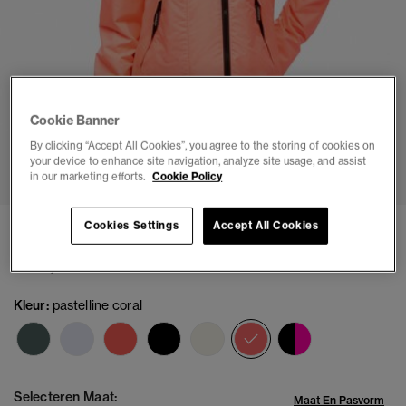
Cookie Banner
By clicking “Accept All Cookies”, you agree to the storing of cookies on
1
2
3
4
5
6
your device to enhance site navigation, analyze site usage, and assist
in our marketing efforts.
Cookie Policy
Cookies Settings
Accept All Cookies
Mountain windjack met capuchon
€119,99
Kleur:
pastelline coral
geselecteerd
Selecteren Maat:
Maat En Pasvorm