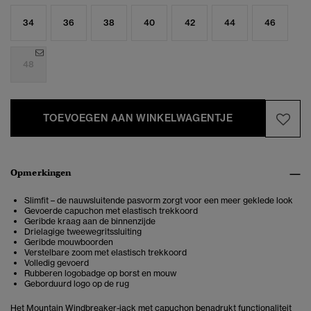
34
36
38
40
42
44
46
48
TOEVOEGEN AAN WINKELWAGENTJE
Opmerkingen
Slimfit – de nauwsluitende pasvorm zorgt voor een meer geklede look
Gevoerde capuchon met elastisch trekkoord
Geribde kraag aan de binnenzijde
Drielagige tweewegritssluiting
Geribde mouwboorden
Verstelbare zoom met elastisch trekkoord
Volledig gevoerd
Rubberen logobadge op borst en mouw
Geborduurd logo op de rug
Het Mountain Windbreaker-jack met capuchon benadrukt functionaliteit