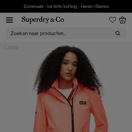
Zomersale - tot 50% korting -
Heren
|
Dames
0
JACKS