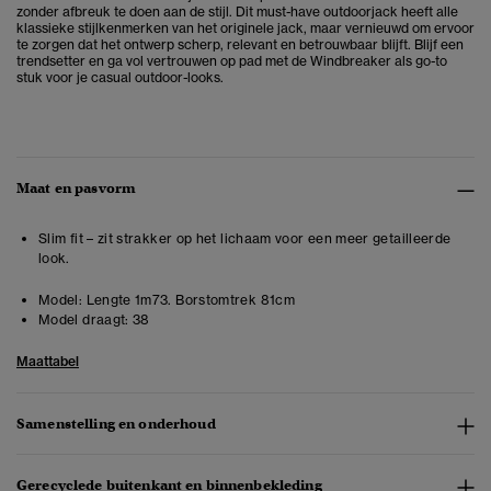
zonder afbreuk te doen aan de stijl. Dit must-have outdoorjack
heeft alle
klassieke stijlkenmerken van het originele jack, maar vernieuwd om ervoor
te zorgen dat het ontwerp scherp, relevant en betrouwbaar blijft. Blijf een
trendsetter en ga vol vertrouwen op pad met de Windbreaker als go-to
stuk voor je casual outdoor-looks.
Maat en pasvorm
Slim fit – zit strakker op het lichaam voor een meer getailleerde
look.
Model:
Lengte 1m73. Borstomtrek 81cm
Model draagt:
38
Maattabel
Samenstelling en onderhoud
Gerecyclede buitenkant en binnenbekleding