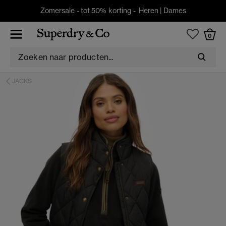
Zomersale - tot 50% korting -
Heren
|
Dames
0
JACKS