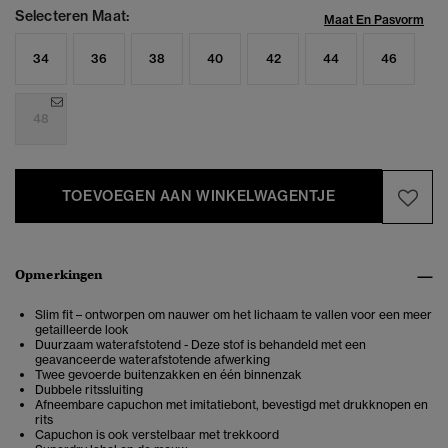
Selecteren Maat:
Maat En Pasvorm
34
36
38
40
42
44
46
48
TOEVOEGEN AAN WINKELWAGENTJE
Opmerkingen
Slim fit – ontworpen om nauwer om het lichaam te vallen voor een meer
getailleerde look
Duurzaam waterafstotend - Deze stof is behandeld met een
geavanceerde waterafstotende afwerking
Twee gevoerde buitenzakken en één binnenzak
Dubbele ritssluiting
Afneembare capuchon met imitatiebont, bevestigd met drukknopen en
rits
Capuchon is ook verstelbaar met trekkoord