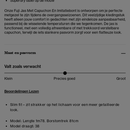
Superdry label op de mouw
Onze Fuji Jas Met Capuchon En Imitatiebont is ontworpen om je perfecte
metgezel te zijn tijdens de overgangsseizoenen. Dit veelzijdige kledingstuk
heeft alleen jouw comfort in gedachten met zijn eindeloze aanpasbaarheid,
passend bij de wisselende temperaturen die we tegenkomen. De jas is
functioneel, met een volledig afneembare of met trekkoord verstelbare
capuchon, terwijl de iets slankere pasvorm zorgt voor een flatteuze look.
Maat en pasvorm
Valt zoals verwacht
Klein
Precies goed
Groot
Beoordelingen Lezen
Slim fit – zit strakker op het lichaam voor een meer getailleerde
look.
Model:
Lengte 1m78. Borstomtrek 81cm
Model draagt:
38