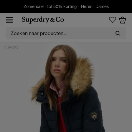
Zomersale - tot 50% korting -
Heren
|
Dames
0
JACKS