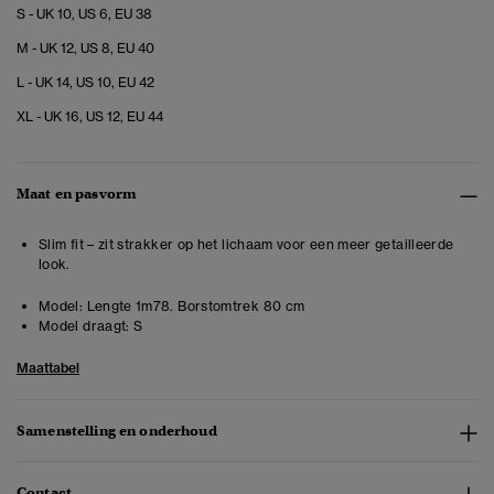
S - UK 10, US 6, EU 38
M - UK 12, US 8, EU 40
L - UK 14, US 10, EU 42
XL - UK 16, US 12, EU 44
Maat en pasvorm
Slim fit – zit strakker op het lichaam voor een meer getailleerde
look.
Model:
Lengte 1m78. Borstomtrek 80 cm
Model draagt:
S
Maattabel
Samenstelling en onderhoud
Contact