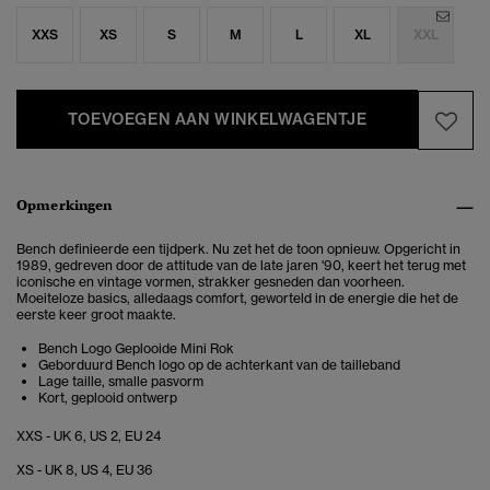
XXS
XS
S
M
L
XL
XXL
TOEVOEGEN AAN WINKELWAGENTJE
Opmerkingen
Bench definieerde een tijdperk. Nu zet het de toon opnieuw. Opgericht in
1989, gedreven door de attitude van de late jaren '90, keert het terug met
iconische en vintage vormen, strakker gesneden dan voorheen.
Moeiteloze basics, alledaags comfort, geworteld in de energie die het de
eerste keer groot maakte.
Bench Logo Geplooide Mini Rok
Geborduurd Bench logo op de achterkant van de tailleband
Lage taille, smalle pasvorm
Kort, geplooid ontwerp
XXS - UK 6, US 2, EU 24
XS - UK 8, US 4, EU 36