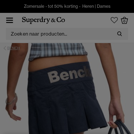
Zomersale - tot 50% korting -
Heren
|
Dames
0
BENCH