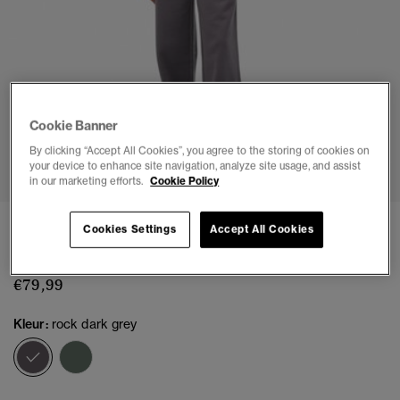
Cookie Banner
1
2
3
4
5
By clicking “Accept All Cookies”, you agree to the storing of cookies on
your device to enhance site navigation, analyze site usage, and assist
in our marketing efforts.
Cookie Policy
Country Club rechte joggingbroek
Cookies Settings
Accept All Cookies
(1)
€79,99
Kleur:
rock dark grey
geselecteerd