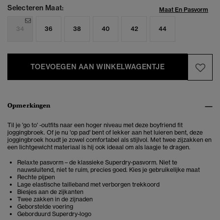
Selecteren Maat:
Maat En Pasvorm
34
36
38
40
42
44
TOEVOEGEN AAN WINKELWAGENTJE
Opmerkingen
Til je 'go to' -outfits naar een hoger niveau met deze boyfriend fit
joggingbroek. Of je nu 'op pad' bent of lekker aan het luieren bent, deze
joggingbroek houdt je zowel comfortabel als stijlvol. Met twee zijzakken en
een lichtgewicht materiaal is hij ook ideaal om als laagje te dragen.
Relaxte pasvorm – de klassieke Superdry-pasvorm. Niet te
nauwsluitend, niet te ruim, precies goed. Kies je gebruikelijke maat
Rechte pijpen
Lage elastische tailleband met verborgen trekkoord
Biesjes aan de zijkanten
Twee zakken in de zijnaden
Geborstelde voering
Geborduurd Superdry-logo