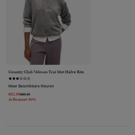
Country Club Velours Trui Met Halve Rits
(1)
Meer Beschikbare Kleuren
€62,99
Prijs Verlaagd Van
Naar
€89,99
Je Bespaart 30%