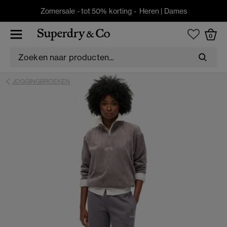
Zomersale - tot 50% korting -
Heren
|
Dames
0
JOGGINGBROEKEN