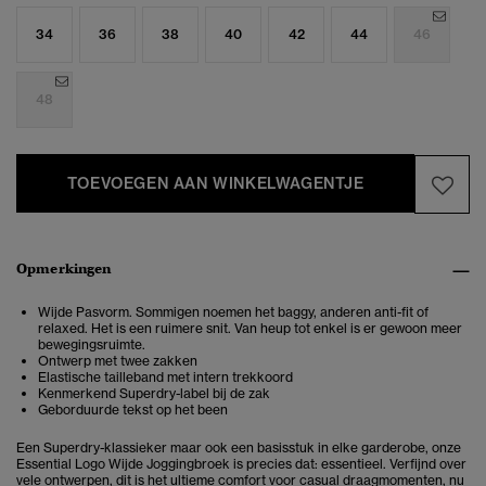
34
36
38
40
42
44
46
48
TOEVOEGEN AAN WINKELWAGENTJE
Opmerkingen
Wijde Pasvorm. Sommigen noemen het baggy, anderen anti-fit of
relaxed. Het is een ruimere snit. Van heup tot enkel is er gewoon meer
bewegingsruimte.
Ontwerp met twee zakken
Elastische tailleband met intern trekkoord
Kenmerkend Superdry-label bij de zak
Geborduurde tekst op het been
Een Superdry-klassieker maar ook een basisstuk in elke garderobe, onze
Essential Logo Wijde Joggingbroek is precies dat: essentieel. Verfijnd over
vele ontwerpen, dit is het ultieme comfort voor casual draagmomenten, nu