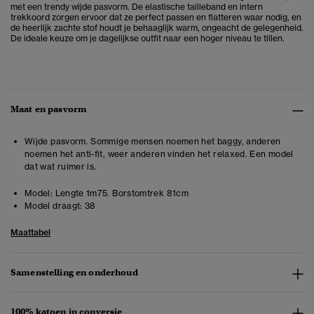
met een trendy wijde pasvorm. De elastische tailleband en intern
trekkoord zorgen ervoor dat ze perfect passen en flatteren waar nodig, en
de heerlijk zachte stof houdt je behaaglijk warm, ongeacht de gelegenheid.
De ideale keuze om je dagelijkse outfit naar een hoger niveau te tillen.
Maat en pasvorm
Wijde pasvorm. Sommige mensen noemen het baggy, anderen
noemen het anti-fit, weer anderen vinden het relaxed. Een model
dat wat ruimer is.
Model:
Lengte 1m75. Borstomtrek 81cm
Model draagt:
38
Maattabel
Samenstelling en onderhoud
100% katoen in conversie