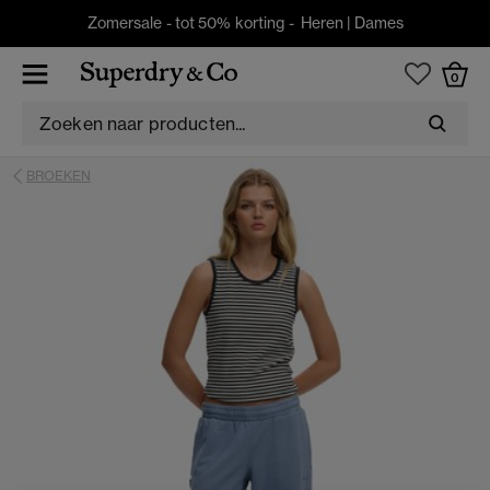
Zomersale - tot 50% korting -
Heren
|
Dames
0
BROEKEN