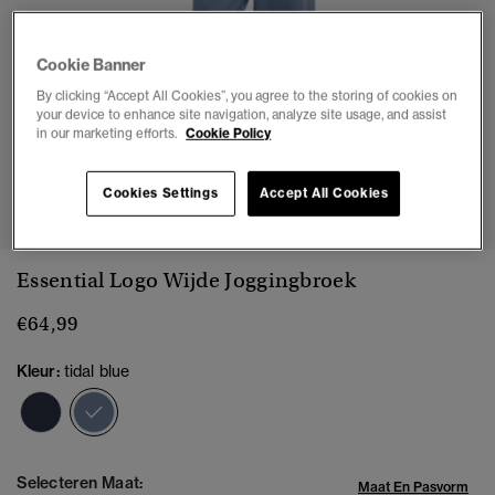
Cookie Banner
By clicking “Accept All Cookies”, you agree to the storing of cookies on
your device to enhance site navigation, analyze site usage, and assist
in our marketing efforts.
Cookie Policy
1
2
3
4
5
6
7
Cookies Settings
Accept All Cookies
Essential Logo Wijde Joggingbroek
€64,99
Kleur:
tidal blue
geselecteerd
Selecteren Maat:
Maat En Pasvorm