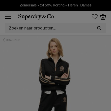
Zomersale - tot 50% korting -
Heren
|
Dames
0
BROEKEN