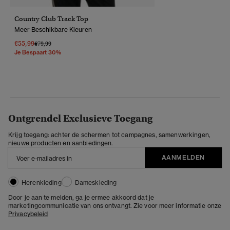
Country Club Track Top
Meer Beschikbare Kleuren
€55,99
Prijs Verlaagd Van
Naar
€79,99
Je Bespaart 30%
Ontgrendel Exclusieve Toegang
Krijg toegang: achter de schermen tot campagnes, samenwerkingen,
nieuwe producten en aanbiedingen.
AANMELDEN
Herenkleding
Dameskleding
Door je aan te melden, ga je ermee akkoord dat je
marketingcommunicatie van ons ontvangt. Zie voor meer informatie onze
Privacybeleid