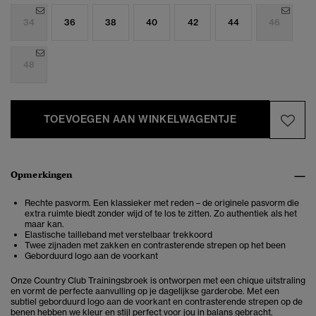
34
36
38
40
42
44
46
48
TOEVOEGEN AAN WINKELWAGENTJE
Opmerkingen
Rechte pasvorm. Een klassieker met reden – de originele pasvorm die
extra ruimte biedt zonder wijd of te los te zitten. Zo authentiek als het
maar kan.
Elastische tailleband met verstelbaar trekkoord
Twee zijnaden met zakken en contrasterende strepen op het been
Geborduurd logo aan de voorkant
Onze Country Club Trainingsbroek is ontworpen met een chique uitstraling
en vormt de perfecte aanvulling op je dagelijkse garderobe. Met een
subtiel geborduurd logo aan de voorkant en contrasterende strepen op de
benen hebben we kleur en stijl perfect voor jou in balans gebracht.