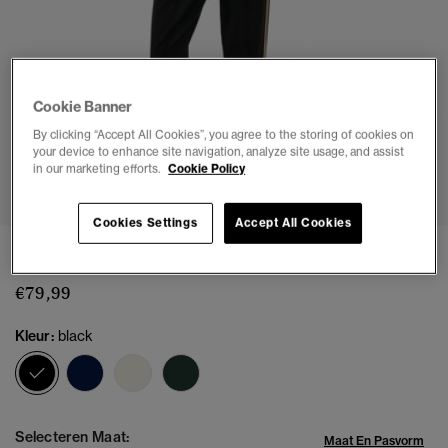
Cookie Banner
By clicking “Accept All Cookies”, you agree to the storing of cookies on
your device to enhance site navigation, analyze site usage, and assist
1
2
3
4
5
6
7
in our marketing efforts.
Cookie Policy
Cookies Settings
Accept All Cookies
Country Club Trainingsbroek
€79,99
Kleur:
black
geselecteerd
Selecteren Maat:
Maat En Pasvorm