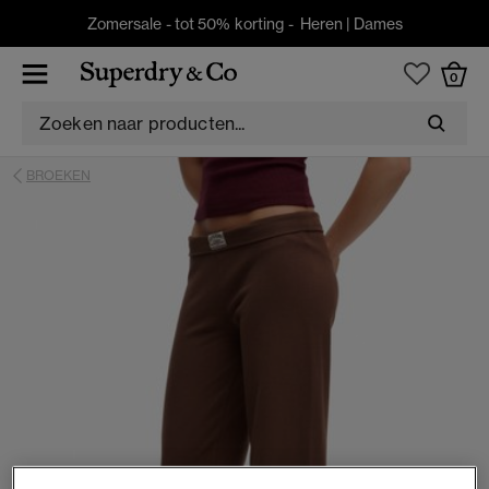
Zomersale - tot 50% korting -
Heren
|
Dames
0
BROEKEN