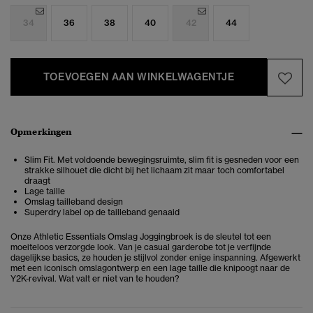
34
36
38
40
42
44
TOEVOEGEN AAN WINKELWAGENTJE
Opmerkingen
Slim Fit. Met voldoende bewegingsruimte, slim fit is gesneden voor een
strakke silhouet die dicht bij het lichaam zit maar toch comfortabel
draagt
Lage taille
Omslag tailleband design
Superdry label op de tailleband genaaid
Onze Athletic Essentials Omslag Joggingbroek is de sleutel tot een
moeiteloos verzorgde look. Van je casual garderobe tot je verfijnde
dagelijkse basics, ze houden je stijlvol zonder enige inspanning. Afgewerkt
met een iconisch omslagontwerp en een lage taille die knipoogt naar de
Y2K-revival. Wat valt er niet van te houden?