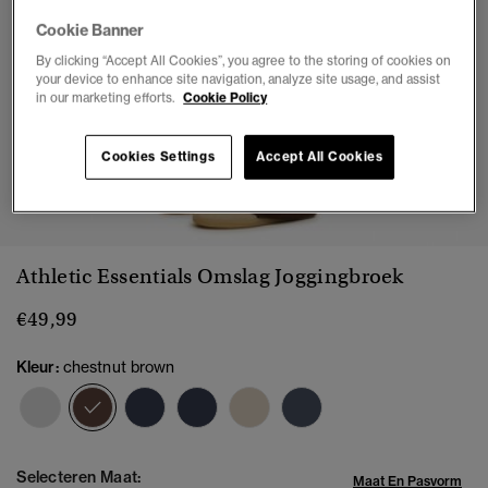
Cookie Banner
By clicking “Accept All Cookies”, you agree to the storing of cookies on
your device to enhance site navigation, analyze site usage, and assist
in our marketing efforts.
Cookie Policy
Cookies Settings
Accept All Cookies
1
2
3
4
5
6
7
8
Athletic Essentials Omslag Joggingbroek
€49,99
Kleur:
chestnut brown
geselecteerd
Selecteren Maat:
Maat En Pasvorm