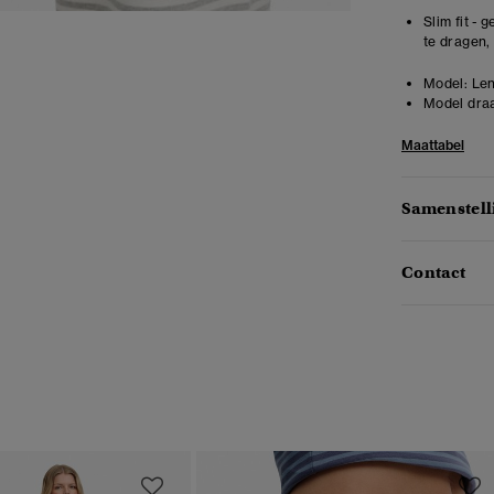
Slim fit -
te dragen,
Model:
Len
Model draa
Maattabel
Samenstell
Contact