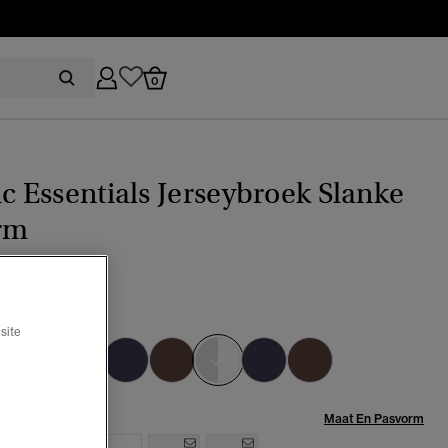
0
ic Essentials Jerseybroek Slanke
rm
arl stripe
site
geselecteerd
Maat:
Maat En Pasvorm