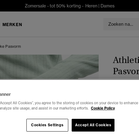
Zomersale - tot 50% korting -
Heren
|
Dames
MERKEN
anke Pasvorm
Athlet
Pasvo
€49,99
anner
Kleur:
grey m
“Accept All Cookies”, you agree to the storing of cookies on your device to enhance 
analyze site usage, and assist in our marketing efforts.
Cookie Policy
Cookies Settings
Accept All Cookies
Selecteren 