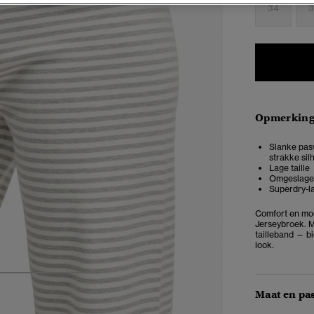
34
3
Opmerkin
Slanke pas
strakke sil
Lage taille
Omgeslagen
Superdry-la
Comfort en moe
Jerseybroek. M
tailleband — b
look.
4
5
6
7
Maat en pa