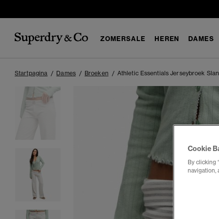
ZOMERSALE
HEREN
DAMES
Startpagina
Dames
Broeken
Athletic Essentials Jerseybroek Sl
Cookie B
By clicking 
navigation, 