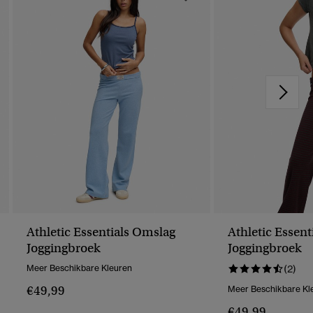
Athletic Essentials Omslag
Athletic Essen
Joggingbroek
Joggingbroek
Meer Beschikbare Kleuren
(2)
€49,99
Meer Beschikbare Kl
€49,99