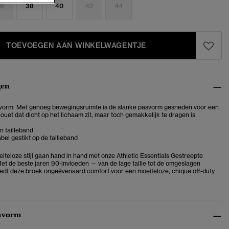
6
38
40
42
44
TOEVOEGEN AAN WINKELWAGENTJE
gen
vorm. Met genoeg bewegingsruimte is de slanke pasvorm gesneden voor een
houet dat dicht op het lichaam zit, maar toch gemakkelijk te dragen is
 tailleband
bel gestikt op de tailleband
iteloze stijl gaan hand in hand met onze Athletic Essentials Gestreepte
et de beste jaren 90-invloeden — van de lage taille tot de omgeslagen
iedt deze broek ongeëvenaard comfort voor een moeiteloze, chique off-duty
svorm