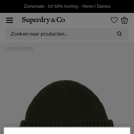
Zomersale - tot 50% korting -
Heren
|
Dames
0
ACCESSOIRES