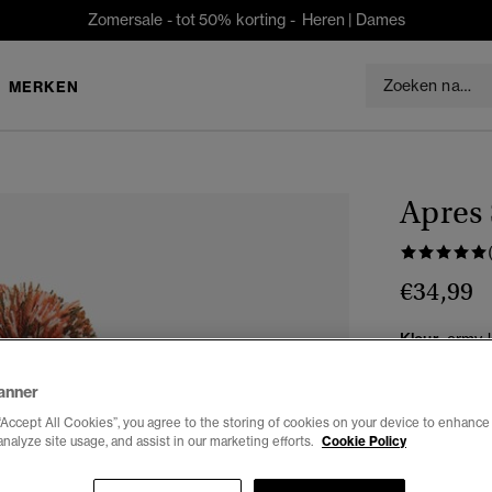
Zomersale - tot 50% korting -
Heren
|
Dames
MERKEN
Apres 
€34,99
Kleur:
army k
anner
“Accept All Cookies”, you agree to the storing of cookies on your device to enhance 
analyze site usage, and assist in our marketing efforts.
Cookie Policy
Selecteren 