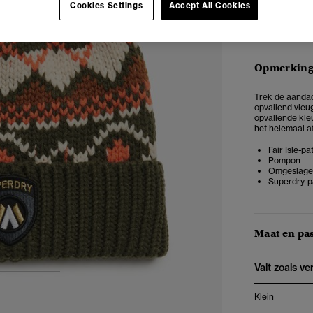
Cookies Settings
Accept All Cookies
Opmerkin
Trek de aandac
opvallend vleu
opvallende kle
het helemaal a
Fair Isle-p
Pompon
Omgeslage
Superdry-p
Maat en pa
Valt zoals v
3
4
Klein