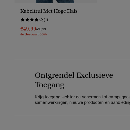
Kabeltrui Met Hoge Hals
(1)
€49,99
Prijs Verlaagd Van
Naar
€99,99
Je Bespaart 50%
Ontgrendel Exclusieve
Toegang
Krijg toegang: achter de schermen tot campagnes
samenwerkingen, nieuwe producten en aanbiedin