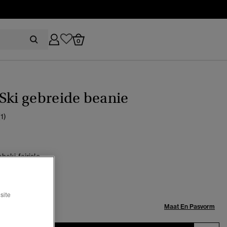
0
Ski gebreide beanie
(1)
haki fairisle
geselecteerd
site
Maat:
Maat En Pasvorm