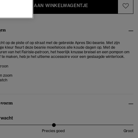
TOEVOEGEN AAN WINKELWAGENTJE
gen
ht op de piste of op straat met de gebreide Apres Ski-beanie. Met zijn
gje kleur fleurt deze beanie moeiteloos alle koude dagen op. Met de
uren van het Fairisle-patroon, het heerlijk knusse breisel en een pompon om
f te maken, heb je het ultieme accessoire voor een geslaagde winterlook.
atroon
n zoom
atch
svorm
erwacht
Precies goed
Groot