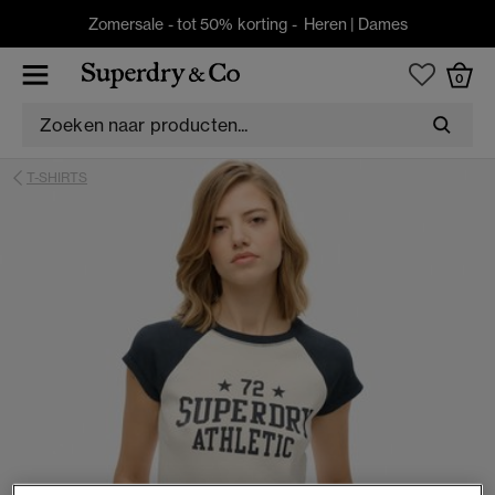
Zomersale - tot 50% korting -
Heren
|
Dames
0
T-SHIRTS