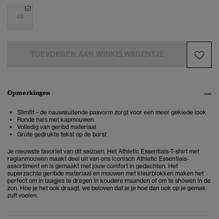
48
TOEVOEGEN AAN WINKELWAGENTJE
Opmerkingen
Slimfit – de nauwsluitende pasvorm zorgt voor een meer geklede look
Ronde hals met kapmouwen
Volledig van geribd materiaal
Grote gedrukte tekst op de borst
Je nieuwste favoriet van dit seizoen. Het Athletic Essentials-T-shirt met
raglanmouwen maakt deel uit van ons iconisch Athletic Essentials-
assortiment en is gemaakt met jouw comfort in gedachten. Het
superzachte geribde materiaal en mouwen met kleurblokken maken het
perfect om in laagjes te dragen in koudere maanden of om te showen in de
zon. Hoe je het ook draagt, we beloven dat je je hoe dan ook op je gemak
zult voelen.