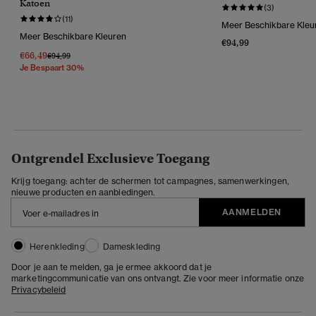
Katoen
(3)
(11)
Meer Beschikbare Kleu
Meer Beschikbare Kleuren
€94,99
€66,49
Prijs Verlaagd Van
Naar
€94,99
Je Bespaart 30%
Ontgrendel Exclusieve Toegang
Krijg toegang: achter de schermen tot campagnes, samenwerkingen,
nieuwe producten en aanbiedingen.
AANMELDEN
Herenkleding
Dameskleding
Door je aan te melden, ga je ermee akkoord dat je
marketingcommunicatie van ons ontvangt. Zie voor meer informatie onze
Privacybeleid