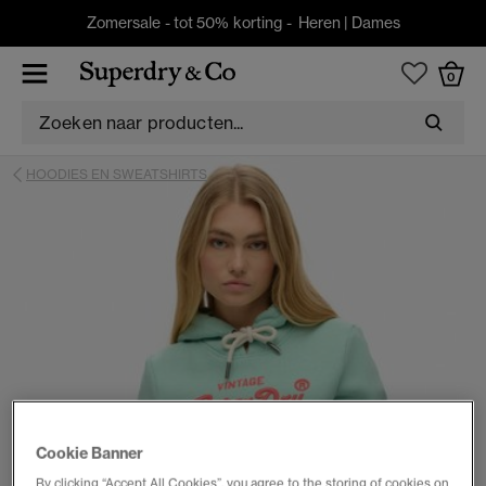
Zomersale - tot 50% korting -
Heren
|
Dames
0
HOODIES EN SWEATSHIRTS
Cookie Banner
By clicking “Accept All Cookies”, you agree to the storing of cookies on