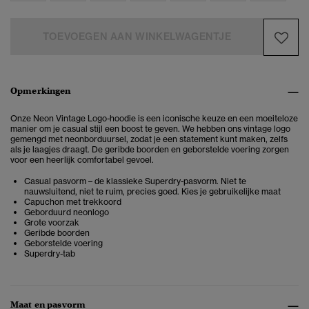
TOEVOEGEN AAN WINKELWAGENTJE
Opmerkingen
Onze Neon Vintage Logo-hoodie is een iconische keuze en een moeiteloze
manier om je casual stijl een boost te geven. We hebben ons vintage logo
gemengd met neonborduursel, zodat je een statement kunt maken, zelfs
als je laagjes draagt. De geribde boorden en geborstelde voering zorgen
voor een heerlijk comfortabel gevoel.
Casual pasvorm – de klassieke Superdry-pasvorm. Niet te
nauwsluitend, niet te ruim, precies goed. Kies je gebruikelijke maat
Capuchon met trekkoord
Geborduurd neonlogo
Grote voorzak
Geribde boorden
Geborstelde voering
Superdry-tab
Maat en pasvorm