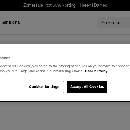
Zomersale - tot 50% korting -
Heren
|
Dames
MERKEN
anner
“Accept All Cookies”, you agree to the storing of cookies on your device to enhance 
analyze site usage, and assist in our marketing efforts.
Cookie Policy
Cookies Settings
Accept All Cookies