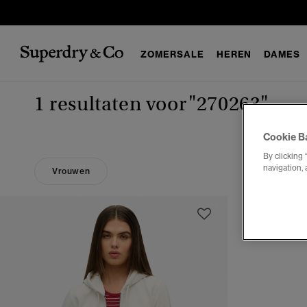
ZOMERSALE
HEREN
DAMES
1 resultaten voor
"270263"
Cookie B
By clicking 
navigation, 
Vrouwen