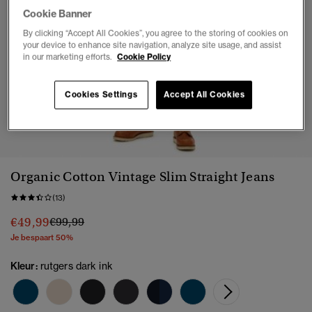
Cookie Banner
By clicking “Accept All Cookies”, you agree to the storing of cookies on
your device to enhance site navigation, analyze site usage, and assist
in our marketing efforts.
Cookie Policy
Cookies Settings
Accept All Cookies
1
2
3
4
5
6
Organic Cotton Vintage Slim Straight Jeans
(13)
Prijs verlaagd van
naar
€49,99
€99,99
Je bespaart 50%
Kleur:
rutgers dark ink