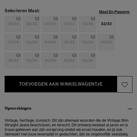
Selecteren Maat:
Maat En Pasvorm
28/30
28/32
30/30
30/32
32/30
32/32
32/34
34/32
34/34
36/32
36/34
38/30
38/32
38/34
40/30
40/32
40/34
TOEVOEGEN AAN WINKELWAGENTJE
Opmerkingen
Vintage, heritage, iconisch. Dit zijn allemaal woorden die de Vintage Slim
Straight Jeans beschrijven, en terecht. Dit ontwerp bestaat al jaren en is
trouw gebleven aan zijn oorsprong omdat wij ervan houden, en jij ook.
Gemaakt met jouw levensstijl in gedachten, zijn ze ongelooflijk veelzijdig,