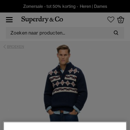
Zomersale - tot 50% korting -
Heren
|
Dames
0
BROEKEN