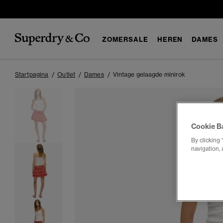
ZOMERSALE
HEREN
DAMES
Startpagina
Outlet
Dames
Vintage gelaagde minirok
Cookie B
By clicking 
navigation, 