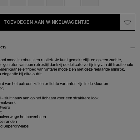
TOEVOEGEN AAN WINKELWAGENTJE
gen
hool mode is robuust en rustiek. Je kunt gemakkelijk en op een zachte,
 genieten van een retrostijl dankzij de delicate verfijning van dit traditionele
 Amerikaanse erfgoed van vintage mode zien met deze gelaagde minirok,
n elegantie bij elke outfit.
 van het patroon zullen er lichte varianten zijn in de kleur en
ng.
 – sluit nauw aan op het lichaam voor een strakkere look
 smokwerk
twerp
t
 halverwege het bovenbeen
de randen
 Superdry-label