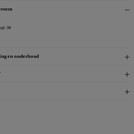
svorm
gt:
38
ing en onderhoud
™