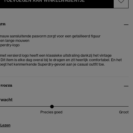
TOEVOEGEN AAN WINKELWAGENTJE
gen
e nauw aansluitende pasvorm zorgt voor een getailleerd figuur
 en lange mouwen
uperdry-logo
 met versierd logo
heeft een klassieke uitstraling dankzij het vintage
Dit item is elke dag overal bij te dragen en zit heerlijk comfortabel. En het
voegt het kenmerkende Superdry-gevoel aan je casual outfit toe.
svorm
erwacht
Precies goed
Groot
 Lezen