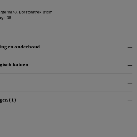
gte 1m78. Borstomtrek 81cm
gt:
38
ing en onderhoud
gisch katoen
gen (1)