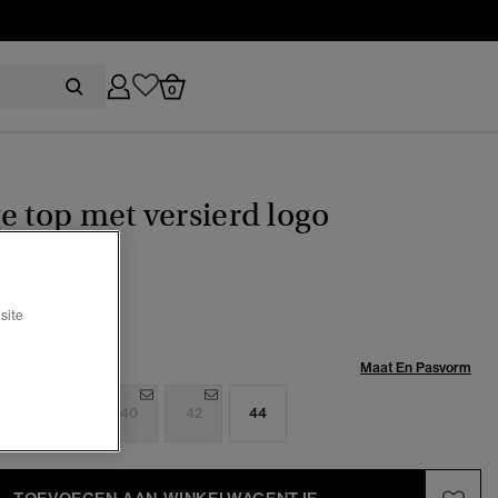
0
e top met versierd logo
(1)
ijs verlaagd van
naar
49,99
site
%
Maat:
Maat En Pasvorm
6
38
40
42
44