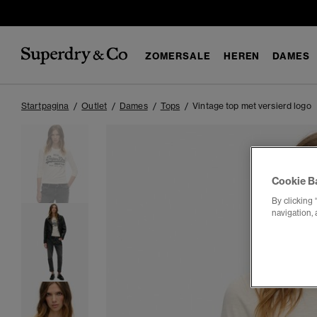
ZOMERSALE
HEREN
DAMES
Startpagina
Outlet
Dames
Tops
Vintage top met versierd logo
Cookie B
By clicking 
navigation, 