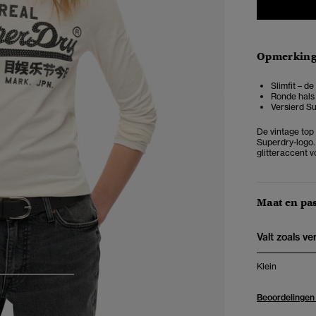
Opmerkin
Slimfit – d
Ronde hals
Versierd S
De
vintage top
Superdry-logo. 
glitteraccent 
Maat en pa
Valt zoals v
Klein
3
4
5
Beoordelingen