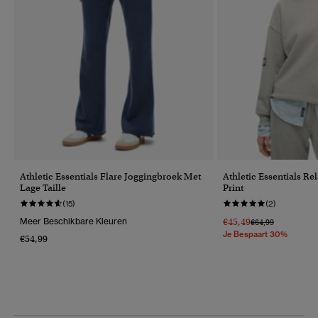
Athletic Essentials Flare Joggingbroek Met
Athletic Essentials Re
Lage Taille
Print
(15)
(2)
Meer Beschikbare Kleuren
€45,49
Prijs Verlaagd Van
Naar
€64,99
Je Bespaart 30%
€54,99