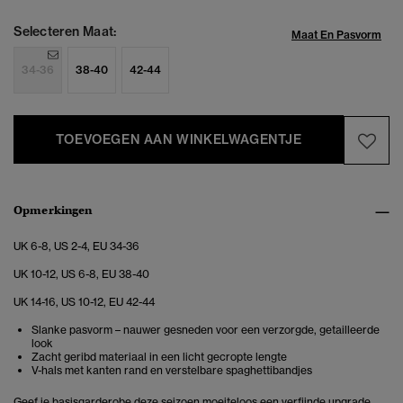
Selecteren Maat:
Maat En Pasvorm
34-36
38-40
42-44
TOEVOEGEN AAN WINKELWAGENTJE
Opmerkingen
UK 6-8, US 2-4, EU 34-36
UK 10-12, US 6-8, EU 38-40
UK 14-16, US 10-12, EU 42-44
Slanke pasvorm – nauwer gesneden voor een verzorgde, getailleerde
look
Zacht geribd materiaal in een licht gecropte lengte
V-hals met kanten rand en verstelbare spaghettibandjes
Geef je basisgarderobe deze seizoen moeiteloos een verfijnde upgrade