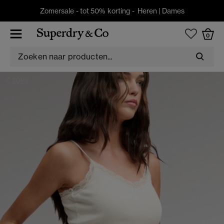
Zomersale - tot 50% korting -
Heren
|
Dames
0
TOPS