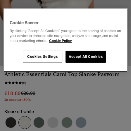
Cookie Banner
By clicking “Accept All Cookies”, you agree to the storing of cookies on
your device to enhance site navigation, analyze site usage, and assist
in our marketing efforts.
Cookie Policy
1
2
3
4
5
6
7
Cookies Settings
Accept All Cookies
Athletic Essentials Cami Top Slanke Pasvorm
(8)
Prijs verlaagd van
naar
€18,89
€26,99
Je bespaart 30%
Kleur:
off white
geselecteerd