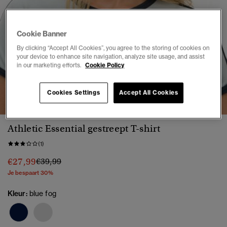
Cookie Banner
By clicking “Accept All Cookies”, you agree to the storing of cookies on
your device to enhance site navigation, analyze site usage, and assist
in our marketing efforts.
Cookie Policy
1
2
3
4
5
6
Cookies Settings
Accept All Cookies
Athletic Essential gestreept T-shirt
(1)
Prijs verlaagd van
naar
€27,99
€39,99
Je bespaart 30%
Kleur:
blue fog