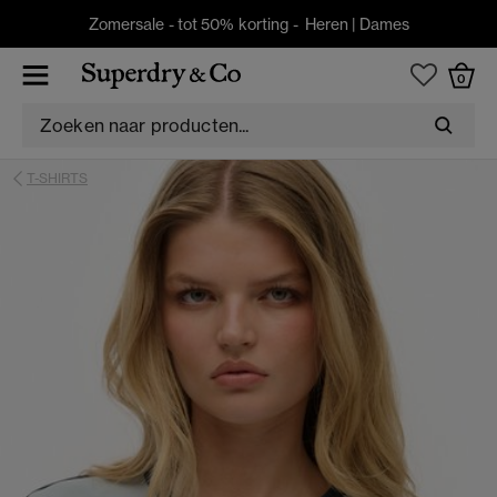
Zomersale - tot 50% korting -
Heren
|
Dames
0
T-SHIRTS