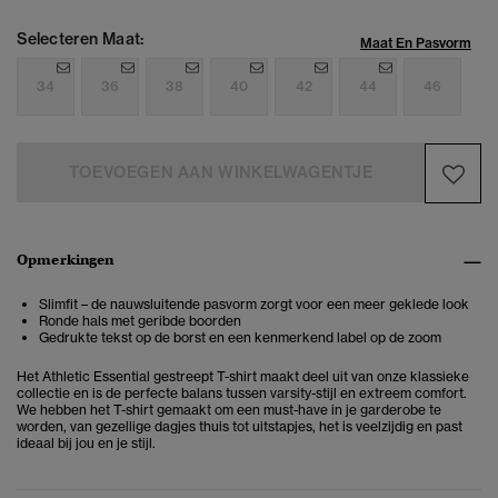
Selecteren Maat:
Maat En Pasvorm
34
36
38
40
42
44
46
TOEVOEGEN AAN WINKELWAGENTJE
Opmerkingen
Slimfit – de nauwsluitende pasvorm zorgt voor een meer geklede look
Ronde hals met geribde boorden
Gedrukte tekst op de borst en een kenmerkend label op de zoom
Het Athletic Essential gestreept T-shirt maakt deel uit van onze klassieke
collectie en is de perfecte balans tussen varsity-stijl en extreem comfort.
We hebben het T-shirt gemaakt om een must-have in je garderobe te
worden, van gezellige dagjes thuis tot uitstapjes, het is veelzijdig en past
ideaal bij jou en je stijl.