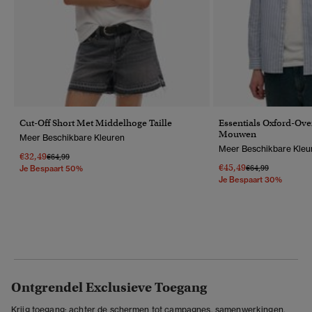
Cut-Off Short Met Middelhoge Taille
Essentials Oxford-Ov
Mouwen
Meer Beschikbare Kleuren
Meer Beschikbare Kleu
€32,49
Prijs Verlaagd Van
Naar
€64,99
€45,49
Prijs Verlaagd Van
Naar
€64,99
Je Bespaart 50%
Je Bespaart 30%
Ontgrendel Exclusieve Toegang
Krijg toegang: achter de schermen tot campagnes, samenwerkingen,