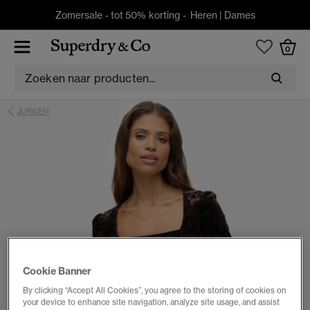
Zomersale - tot 50% korting -
Heren
|
Dames
0
JURKEN
Cookie Banner
By clicking “Accept All Cookies”, you agree to the storing of cookies on
your device to enhance site navigation, analyze site usage, and assist