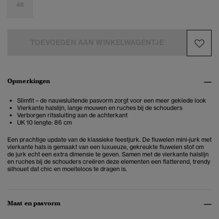
48
TOEVOEGEN AAN WINKELWAGENTJE
Opmerkingen
Slimfit – de nauwsluitende pasvorm zorgt voor een meer geklede look
Vierkante halslijn, lange mouwen en ruches bij de schouders
Verborgen ritssluiting aan de achterkant
UK 10 lengte: 86 cm
Een prachtige update van de klassieke feestjurk. De fluwelen mini-jurk met
vierkante hals is gemaakt van een luxueuze, gekreukte fluwelen stof om
de jurk echt een extra dimensie te geven. Samen met de vierkante halslijn
en ruches bij de schouders creëren deze elementen een flatterend, trendy
silhouet dat chic en moeiteloos te dragen is.
Maat en pasvorm