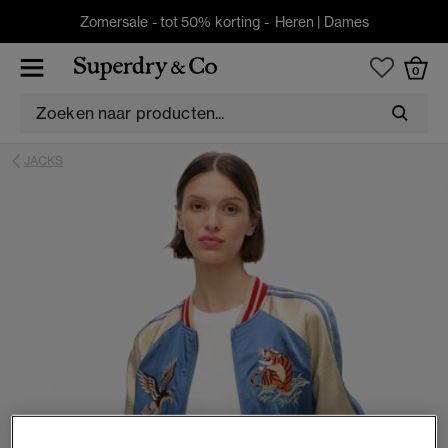
Zomersale - tot 50% korting -
Heren
|
Dames
0
JACKS