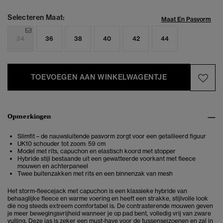
Selecteren Maat:
Maat En Pasvorm
34
36
38
40
42
44
TOEVOEGEN AAN WINKELWAGENTJE
Opmerkingen
Slimfit – de nauwsluitende pasvorm zorgt voor een getailleerd figuur
UK10 schouder tot zoom: 59 cm
Model met rits, capuchon en elastisch koord met stopper
Hybride stijl bestaande uit een gewatteerde voorkant met fleece
mouwen en achterpaneel
Twee buitenzakken met rits en een binnenzak van mesh
Het storm-fleecejack met capuchon is een klassieke hybride van
behaaglijke fleece en warme voering en heeft een strakke, stijlvolle look
die nog steeds extreem comfortabel is. De contrasterende mouwen geven
je meer bewegingsvrijheid wanneer je op pad bent, volledig vrij van zware
vulling. Deze jas is zeker een must-have voor de tussenseizoenen en zal in