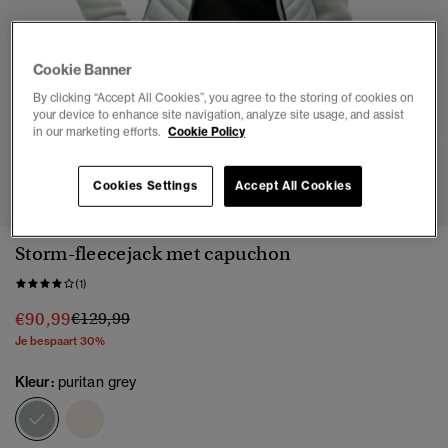
Cookie Banner
By clicking “Accept All Cookies”, you agree to the storing of cookies on
your device to enhance site navigation, analyze site usage, and assist
in our marketing efforts.
Cookie Policy
1
2
3
4
5
Cookies Settings
Accept All Cookies
Storm-fleecejack met capuchon
(1)
Prijs verlaagd van
naar
€90,99
€129,99
Je bespaart 30%
Kleur:
puritan grey
geselecteerd