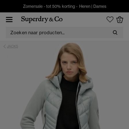
Zomersale - tot 50% korting -
Heren
|
Dames
0
JACKS