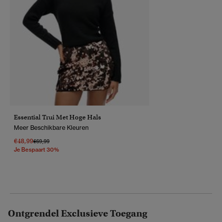
Essential Trui Met Hoge Hals
Meer Beschikbare Kleuren
€48,99
Prijs Verlaagd Van
Naar
€69,99
Je Bespaart 30%
Ontgrendel Exclusieve Toegang