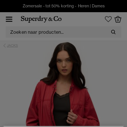
Zomersale - tot 50% korting -
Heren
|
Dames
0
JACKS