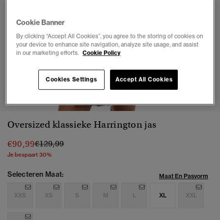
Cookie Banner
By clicking “Accept All Cookies”, you agree to the storing of cookies on
your device to enhance site navigation, analyze site usage, and assist
in our marketing efforts.
Cookie Policy
Cookies Settings
Accept All Cookies
1
2
3
4
5
6
7
8
Oversized klassieke Harrington jas
Prijs verlaagd van
naar
€90,99
€129,99
Je bespaart 30%
Selecteren Maat:
Maat En Pasvorm
XXS
XS
S
M
L
XL
XXL