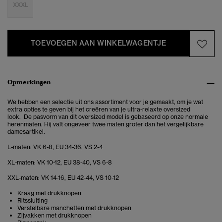
XXXL
TOEVOEGEN AAN WINKELWAGENTJE
Opmerkingen
We hebben een selectie uit ons assortiment voor je gemaakt, om je wat
extra opties te geven bij het creëren van je ultra-relaxte oversized
look. De pasvorm van dit oversized model is gebaseerd op onze normale
herenmaten. Hij valt ongeveer twee maten groter dan het vergelijkbare
damesartikel.
L-maten: VK 6-8, EU 34-36, VS 2-4
XL-maten: VK 10-12, EU 38-40, VS 6-8
XXL-maten: VK 14-16, EU 42-44, VS 10-12
Kraag met drukknopen
Ritssluiting
Verstelbare manchetten met drukknopen
Zijvakken met drukknopen