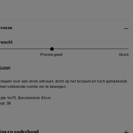
svorm
erwacht
Precies goed
Groot
 Lezen
 gemaakt voor een strak silhouet, dicht op het lichaam en toch gemakkelijk
 met voldoende ruimte om te bewegen.
gte 1m75. Borstomtrek 81cm
gt:
38
ing en onderhoud