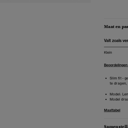
Maat en pa
Valt zoals v
Klein
Beoordelingen
Slim fit -
te dragen,
Model:
Len
Model draa
Maattabel
Samenstell