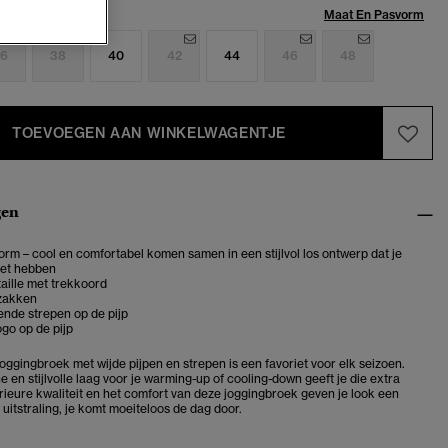
Maat:
Maat En Pasvorm
6
38
40
42
44
46
48
TOEVOEGEN AAN WINKELWAGENTJE
gen
rm – cool en comfortabel komen samen in een stijlvol los ontwerp dat je
et hebben
taille met trekkoord
ezakken
nde strepen op de pijp
go op de pijp
joggingbroek met wijde pijpen en strepen
is een favoriet voor elk seizoen.
 en stijlvolle laag voor je warming-up of cooling-down geeft je die extra
rieure kwaliteit en het comfort van deze joggingbroek geven je look een
uitstraling, je komt moeiteloos de dag door.