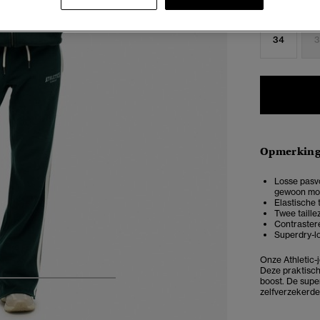
Selecteren 
34
3
Opmerkin
Losse pasvo
gewoon mo
Elastische 
Twee taill
Contrastere
Superdry-lo
Onze Athletic-
Deze praktische
boost. De supe
5
6
7
8
zelfverzekerde 