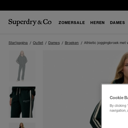
ZOMERSALE
HEREN
DAMES
Startpagina
Outlet
Dames
Broeken
Athletic joggingbroek met 
Cookie B
By clicking 
navigation, 