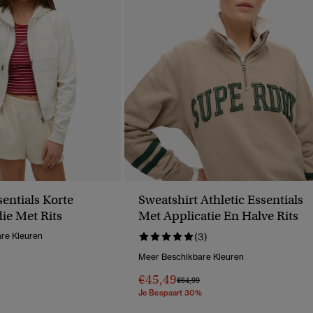
sentials Korte
Sweatshirt Athletic Essentials
ie Met Rits
Met Applicatie En Halve Rits
re Kleuren
(3)
Meer Beschikbare Kleuren
€45,49
Prijs Verlaagd Van
Naar
€64,99
Je Bespaart 30%