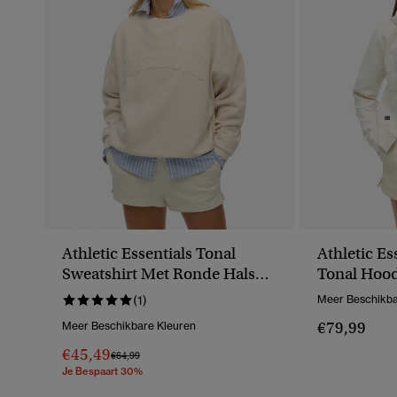
Athletic Essentials Tonal
Athletic Es
Sweatshirt Met Ronde Hals
Tonal Hood
En Appliqué
(1)
Meer Beschikba
€79,99
Meer Beschikbare Kleuren
€45,49
Prijs Verlaagd Van
Naar
€64,99
Je Bespaart 30%