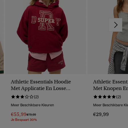
Athletic Essentials Hoodie
Athletic Essen
Met Applicatie En Losse
Met Knopen En
Pasvorm
(2)
(2)
Meer Beschikbare Kleuren
Meer Beschikbare Kl
€55,99
€29,99
Prijs Verlaagd Van
Naar
€79,99
Je Bespaart 30%