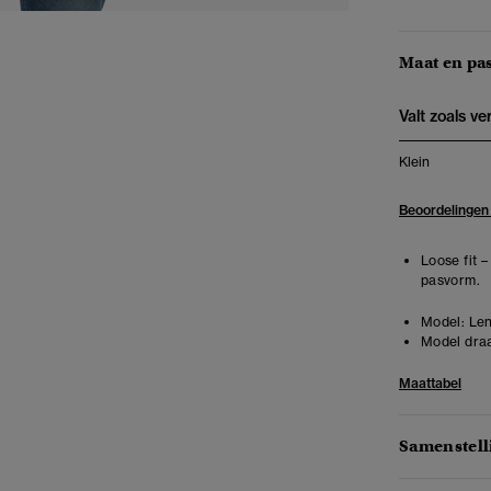
Maat en pa
Valt zoals v
Klein
Beoordelingen
Loose fit 
pasvorm.
Model:
Len
Model draa
Maattabel
Samenstell