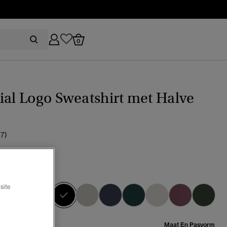
0
ial Logo Sweatshirt met Halve
(7)
geselecteerd
site
Maat:
Maat En Pasvorm