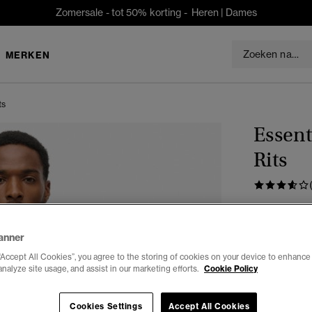
Zomersale - tot 50% korting -
Heren
|
Dames
MERKEN
ts
Essent
Rits
€74,99
anner
Kleur:
black
“Accept All Cookies”, you agree to the storing of cookies on your device to enhance 
analyze site usage, and assist in our marketing efforts.
Cookie Policy
Selecteren 
Cookies Settings
Accept All Cookies