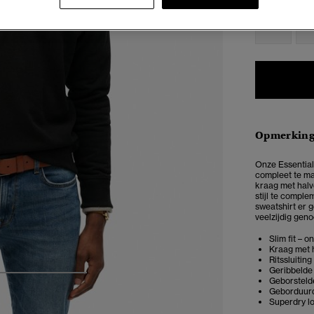
XXS
X
Opmerkin
Onze Essential
compleet te m
kraag met halv
stijl te compl
sweatshirt er 
veelzijdig gen
Slim fit – 
Kraag met h
Ritssluiting
Geribbelde
4
5
6
Geborsteld
Geborduurd
Superdry lo