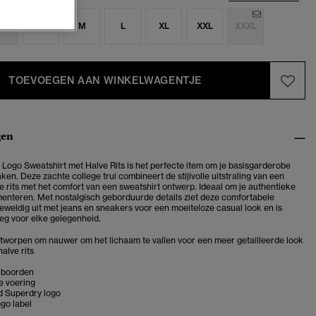
S
S
M
L
XL
XXL
XXXL
TOEVOEGEN AAN WINKELWAGENTJE
gen
 Logo Sweatshirt met Halve Rits is het perfecte item om je basisgarderobe
aken.
Deze zachte college trui combineert de stijlvolle uitstraling van een
e rits met het comfort van een sweatshirt ontwerp. Ideaal om je authentieke
ementeren. Met nostalgisch geborduurde details ziet deze comfortabele
geweldig uit met jeans en sneakers voor een moeiteloze casual look en is
oeg voor elke gelegenheid.
ontworpen om nauwer om het lichaam te vallen voor een meer getailleerde look
alve rits
 boorden
e voering
 Superdry logo
go label