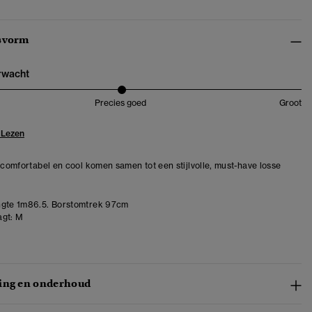
svorm
erwacht
Precies goed
Groot
 Lezen
– comfortabel en cool komen samen tot een stijlvolle, must-have losse
gte 1m86.5. Borstomtrek 97cm
gt:
M
ing en onderhoud